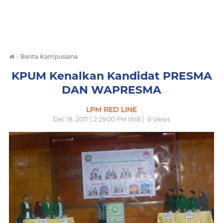
›
Berita Kampusiana
KPUM Kenalkan Kandidat PRESMA
DAN WAPRESMA
LPM RED LINE
Dec 18, 2017 | 2:29:00 PM WIB |
0
Views