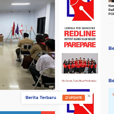
Nas
Rai
POR
Be
Be
×
Berita Terbaru
UPDATE