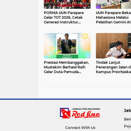
PORMA IAIN Parepare
IAIN Parepare Bekal
Gelar TOT 2026, Cetak
Mahasiswa Melalui
Generasi Instruktur
Pelatihan Gemini AI
Berkualitas
Mikrotik
Prestasi Membanggakan,
Tindak Lanjut
Mustakim Berhasil Raih
Penerangan Jalan d
Gelar Duta Pemuda
Kampus Prioritask
Parepare 2026
Perbaikan Jalan
Jel
Beri
Poj
Connect With Us