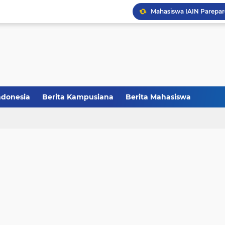
Melalui Abdi Desa HMPS 
Balai Pelestarian Kebud
CCNC Batch VI Resmi Di
ndonesia
Berita Kampusiana
Berita Mahasiswa
FAKSHI Gelar Yudisium,
Raih Juara III, Tim Deba