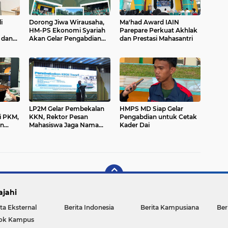
i
Dorong Jiwa Wirausaha,
Ma'had Award IAIN
HM-PS Ekonomi Syariah
Parepare Perkuat Akhlak
 dan
Akan Gelar Pengabdian
dan Prestasi Mahasantri
Masyarakat
LP2M Gelar Pembekalan
HMPS MD Siap Gelar
i PKM,
KKN, Rektor Pesan
Pengabdian untuk Cetak
an
Mahasiswa Jaga Nama
Kader Dai
Baik Almamater
ajahi
ta Eksternal
Berita Indonesia
Berita Kampusiana
Ber
ok Kampus