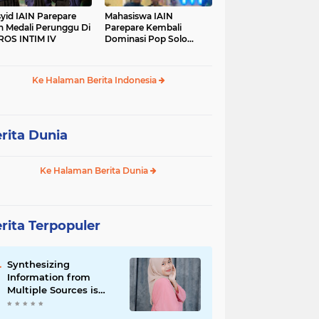
yid IAIN Parepare
Mahasiswa IAIN
h Medali Perunggu Di
Parepare Kembali
OS INTIM IV
Dominasi Pop Solo
Islami Pada POROS
INTIM IV
Ke Halaman Berita Indonesia
rita Dunia
Ke Halaman Berita Dunia
rita Terpopuler
Synthesizing
Information from
Multiple Sources is
Important