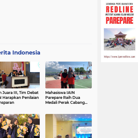
rita Indonesia
h Juara III, Tim Debat
Mahasiswa IAIN
N Harapkan Penilaian
Parepare Raih Dua
nsparan
Medali Perak Cabang
Tenis Meja di POROS
INTIM IV