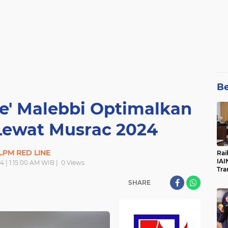
Be
e' Malebbi Optimalkan
Lewat Musrac 2024
LPM RED LINE
Rai
IAI
4 | 1:15:00 AM WIB |
0
Views
Tra
SHARE