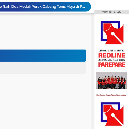
Mahasiswa IAIN Parepare Raih Dua Medali Perak Cabang Tenis Meja di POROS INTIM IV
TUTUP IKLAN
MPI Hadirkan Pelatihan Microsoft Office
HPMM Korwil Parepare Rayakan Milad 2 Dekade Lewat Festival Budaya Massenrempulu
Roswati Pimpin Prodi HPI, Siap Lanjutkan Pengembangan Menuju Internasionalisasi
ayaan Sulsel Gelar Focus Group Discussion
Animasi IAIN Parepare Resmi Gelar Traktor 2026, Siapkan Kader Jadi Trainer
gelar Hadirkan Lomba Debat dan Desain Poster
Aktif Berorganisasi, Wakil Ketua Umum HMPS MPI Raih 5 Medali Emas ISSC
 Mahasiswa Diajak Terus Semangat Berproses
t IAIN Harapkan Penilaian Transparan