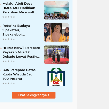
Melalui Abdi Desa
HMPS MPI Hadirkan
Pelatihan Microsoft
Office
Retorika Budaya
Sipakatau,
Sipakalebbi,
Sipakainge yang
Merupakan Adat dari
Suku Bugis
HPMM Korwil Parepare
Rayakan Milad 2
Dekade Lewat Festival
Budaya
Massenrempulu
IAIN Parepare Batasi
Kuota Wisuda Jadi
700 Peserta
Lihat Selengkapnya