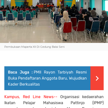
Pembukaan Maperta XII Di Gedung Balai Seni
Baca Juga :
PMII Rayon Tarbiyah Resmi
Buka Pendaftaran Anggota Baru, Wujudkan
Kader Berkualitas
Kampus, Red Line News--
Organisasi kedaerahan
Ikatan Pelajar Mahasiswa Pattinjo (IPMP)