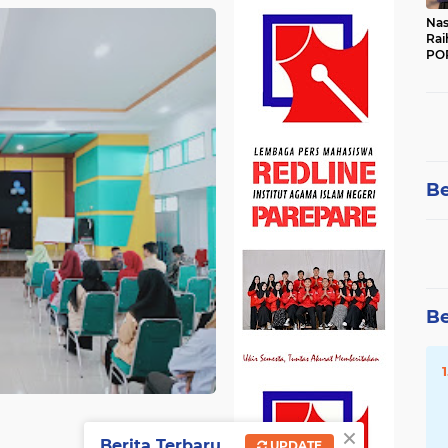
Nas
Rai
POR
Be
Be
×
Berita Terbaru
UPDATE