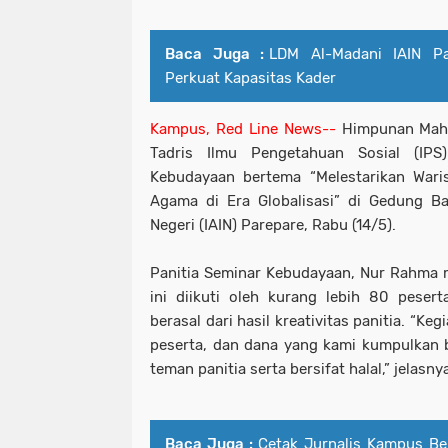
Baca Juga :
LDM Al-Madani IAIN Pa
Perkuat Kapasitas Kader
Kampus, Red Line News--
Himpunan Mah
Tadris Ilmu
Pengetahuan Sosial (IPS
Kebudayaan bertema “Melestarikan Waris
Agama di Era Globalisasi” di Gedung Ba
Negeri (IAIN) Parepare, Rabu (14/5).
Panitia Seminar Kebudayaan, Nur Rahma
ini diikuti oleh kurang lebih 80 peser
berasal dari hasil kreativitas panitia. “Keg
peserta, dan dana yang kami kumpulkan be
teman panitia serta bersifat halal,” jelasny
Baca Juga :
Cetak Jurnalis Kampus Be