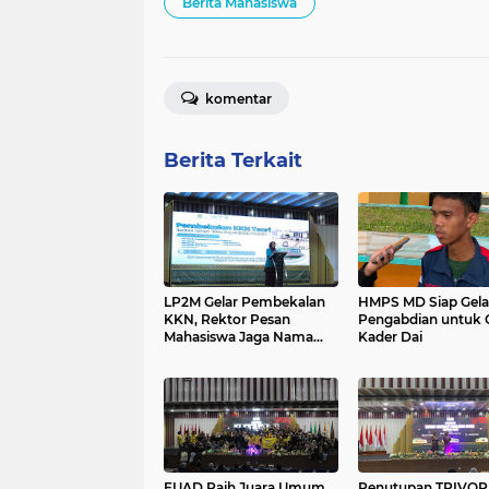
Berita Mahasiswa
komentar
Berita Terkait
LP2M Gelar Pembekalan
HMPS MD Siap Gela
KKN, Rektor Pesan
Pengabdian untuk 
Mahasiswa Jaga Nama
Kader Dai
Baik Almamater
FUAD Raih Juara Umum
Penutupan TRIVOR