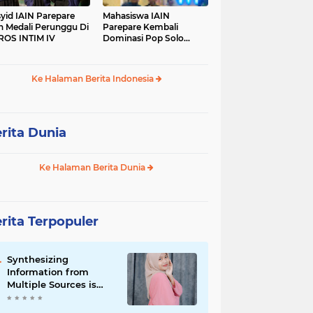
yid IAIN Parepare
Mahasiswa IAIN
h Medali Perunggu Di
Parepare Kembali
OS INTIM IV
Dominasi Pop Solo
Islami Pada POROS
INTIM IV
Ke Halaman Berita Indonesia
rita Dunia
Ke Halaman Berita Dunia
rita Terpopuler
Synthesizing
Information from
Multiple Sources is
Important