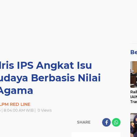
Be
ris IPS Angkat Isu
udaya Berbasis Nilai
Agama
Rai
IAI
Tra
LPM RED LINE
5 | 8:04:00 AM WIB |
0
Views
SHARE