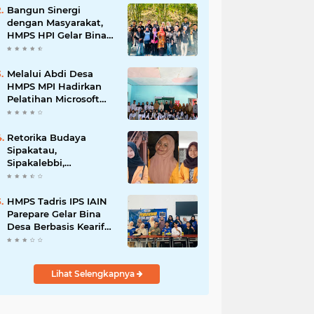
Bangun Sinergi
dengan Masyarakat,
HMPS HPI Gelar Bina
Desa di Pulau Battoa
Melalui Abdi Desa
HMPS MPI Hadirkan
Pelatihan Microsoft
Office
Retorika Budaya
Sipakatau,
Sipakalebbi,
Sipakainge yang
Merupakan Adat dari
Suku Bugis
HMPS Tadris IPS IAIN
Parepare Gelar Bina
Desa Berbasis Kearifan
Lokal
Lihat Selengkapnya