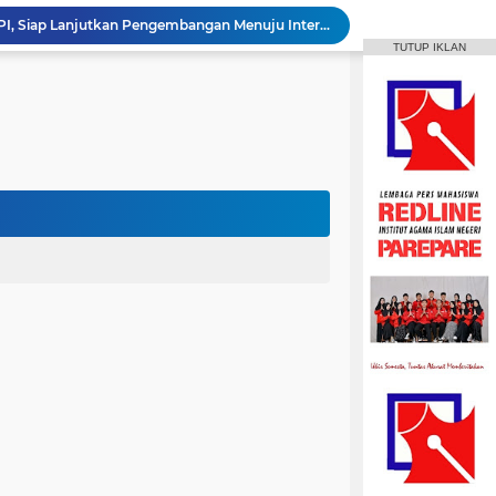
Roswati Pimpin Prodi HPI, Siap Lanjutkan Pengembangan Menuju Internasionalisasi
TUTUP IKLAN
ayaan Sulsel Gelar Focus Group Discussion
Animasi IAIN Parepare Resmi Gelar Traktor 2026, Siapkan Kader Jadi Trainer
gelar Hadirkan Lomba Debat dan Desain Poster
Aktif Berorganisasi, Wakil Ketua Umum HMPS MPI Raih 5 Medali Emas ISSC
 Mahasiswa Diajak Terus Semangat Berproses
Bangun Sinergi dengan Masyarakat, HMPS HPI Gelar Bina Desa di Pulau Battoa
repare Gelar Bina Desa Berbasis Kearifan Lokal
MPI Hadirkan Pelatihan Microsoft Office
HPMM Korwil Parepare Rayakan Milad 2 Dekade Lewat Festival Budaya Massenrempulu