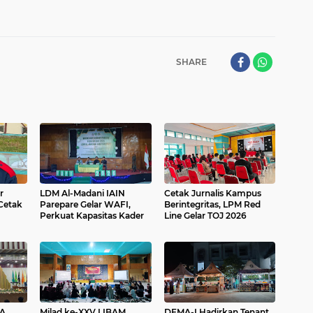
SHARE
r
LDM Al-Madani IAIN
Cetak Jurnalis Kampus
Cetak
Parepare Gelar WAFI,
Berintegritas, LPM Red
Perkuat Kapasitas Kader
Line Gelar TOJ 2026
A
Milad ke-XXV LIBAM
DEMA-I Hadirkan Tenant