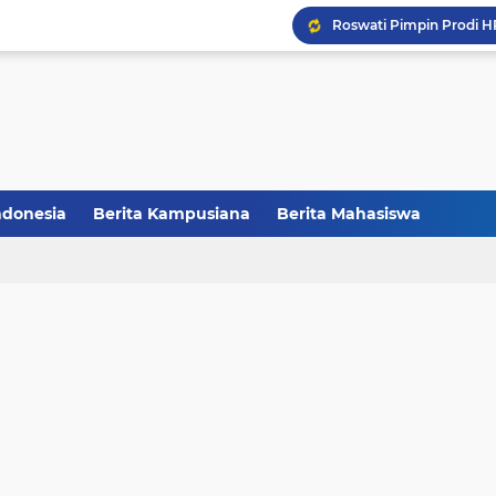
Balai Pelestarian Kebud
CCNC Batch VI Resmi Di
FAKSHI Gelar Yudisium,
HMPS Tadris IPS IAIN Pa
ndonesia
Berita Kampusiana
Berita Mahasiswa
Melalui Abdi Desa HMPS 