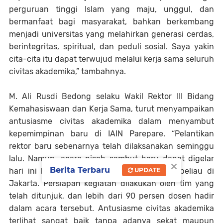
perguruan tinggi Islam yang maju, unggul, dan
bermanfaat bagi masyarakat, bahkan berkembang
menjadi universitas yang melahirkan generasi cerdas,
berintegritas, spiritual, dan peduli sosial. Saya yakin
cita-cita itu dapat terwujud melalui kerja sama seluruh
civitas akademika,” tambahnya.
M. Ali Rusdi Bedong selaku Wakil Rektor III Bidang
Kemahasiswaan dan Kerja Sama, turut menyampaikan
antusiasme civitas akademika dalam menyambut
kepemimpinan baru di IAIN Parepare. “Pelantikan
rektor baru sebenarnya telah dilaksanakan seminggu
lalu. Namun, acara pisah sambut baru dapat digelar
×
Berita Terbaru
hari ini karena adanya libur serta agenda beliau di
UPDATE
Jakarta. Persiapan kegiatan dilakukan oleh tim yang
telah ditunjuk, dan lebih dari 90 persen dosen hadir
dalam acara tersebut. Antusiasme civitas akademika
terlihat sangat baik tanpa adanya sekat maupun