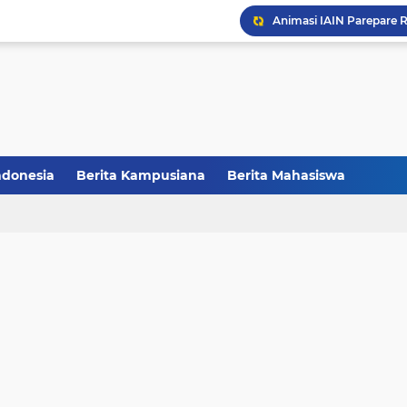
CCNC Batch VI Resmi Di
FAKSHI Gelar Yudisium,
HMPS Tadris IPS IAIN Pa
Melalui Abdi Desa HMPS 
ndonesia
Berita Kampusiana
Berita Mahasiswa
Balai Pelestarian Kebud