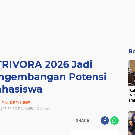
Be
TRIVORA 2026 Jadi
gembangan Potensi
hasiswa
Rai
IAI
Tra
LPM RED LINE
 | 12:22:00 PM WIB |
0
Views
SHARE