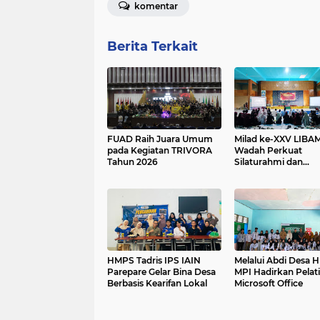
komentar
Berita Terkait
FUAD Raih Juara Umum
Milad ke-XXV LIBA
pada Kegiatan TRIVORA
Wadah Perkuat
Tahun 2026
Silaturahmi dan
Bertumbuh Bersam
HMPS Tadris IPS IAIN
Melalui Abdi Desa 
Parepare Gelar Bina Desa
MPI Hadirkan Pelat
Berbasis Kearifan Lokal
Microsoft Office