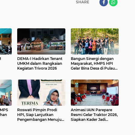
SHARE
M
DEMA-I Hadirkan Tenant
Bangun Sinergi dengan
UMKM dalam Rangkaian
Masyarakat, HMPS HPI
Kegiatan Trivora 2026
Gelar Bina Desa di Pulau
a
Battoa
HMPS
Roswati Pimpin Prodi
Animasi IAIN Parepare
ihan
HPI, Siap Lanjutkan
Resmi Gelar Traktor 2026,
Pengembangan Menuju
Siapkan Kader Jadi
Internasionalisasi
Trainer