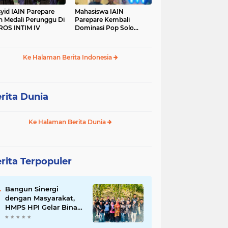
yid IAIN Parepare
Mahasiswa IAIN
h Medali Perunggu Di
Parepare Kembali
OS INTIM IV
Dominasi Pop Solo
Islami Pada POROS
INTIM IV
Ke Halaman Berita Indonesia
rita Dunia
Ke Halaman Berita Dunia
rita Terpopuler
Bangun Sinergi
dengan Masyarakat,
HMPS HPI Gelar Bina
Desa di Pulau Battoa