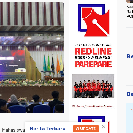
Nas
Rai
POR
Be
Be
×
Berita Terbaru
UPDATE
 Mahasiswa Institut (DEMA-I)