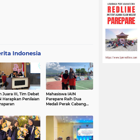
rita Indonesia
h Juara III, Tim Debat
Mahasiswa IAIN
N Harapkan Penilaian
Parepare Raih Dua
nsparan
Medali Perak Cabang
Tenis Meja di POROS
INTIM IV