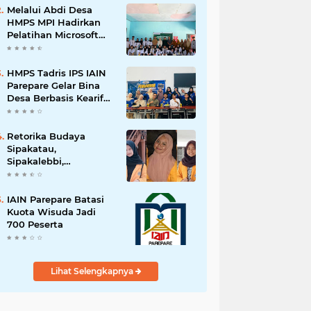
Melalui Abdi Desa
HMPS MPI Hadirkan
Pelatihan Microsoft
Office
HMPS Tadris IPS IAIN
Parepare Gelar Bina
Desa Berbasis Kearifan
Lokal
Retorika Budaya
Sipakatau,
Sipakalebbi,
Sipakainge yang
Merupakan Adat dari
Suku Bugis
IAIN Parepare Batasi
Kuota Wisuda Jadi
700 Peserta
Lihat Selengkapnya