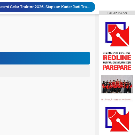
Animasi IAIN Parepare Resmi Gelar Traktor 2026, Siapkan Kader Jadi Trainer
TUTUP IKLAN
gelar Hadirkan Lomba Debat dan Desain Poster
Aktif Berorganisasi, Wakil Ketua Umum HMPS MPI Raih 5 Medali Emas ISSC
 Mahasiswa Diajak Terus Semangat Berproses
Bangun Sinergi dengan Masyarakat, HMPS HPI Gelar Bina Desa di Pulau Battoa
repare Gelar Bina Desa Berbasis Kearifan Lokal
MPI Hadirkan Pelatihan Microsoft Office
HPMM Korwil Parepare Rayakan Milad 2 Dekade Lewat Festival Budaya Massenrempulu
Roswati Pimpin Prodi HPI, Siap Lanjutkan Pengembangan Menuju Internasionalisasi
ayaan Sulsel Gelar Focus Group Discussion