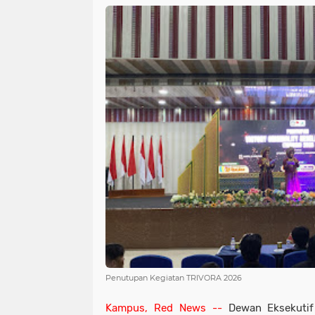
Penutupan Kegiatan TRIVORA 2026
Kampus, Red News --
Dewan Eksekutif