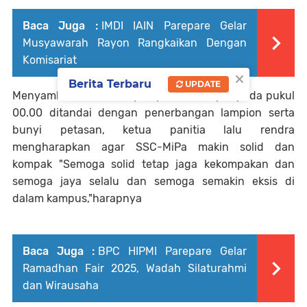
Baca Juga :
IMDI IAIN Parepare Gelar
Musyawarah Rayon Rangkaikan Dengan
Komisariat
×
Berita Terbaru
UPDATE
Menyambut dies miladiyah pertama, tepat pada pukul
00.00 ditandai dengan penerbangan lampion serta
bunyi petasan, ketua panitia lalu rendra
mengharapkan agar SSC-MiPa makin solid dan
kompak "Semoga solid tetap jaga kekompakan dan
semoga jaya selalu dan semoga semakin eksis di
dalam kampus,"harapnya
Baca Juga :
BPC HIPMI Parepare Gelar
Ramadhan Fair 2025, Wadah Silaturahmi
dan Wirausaha