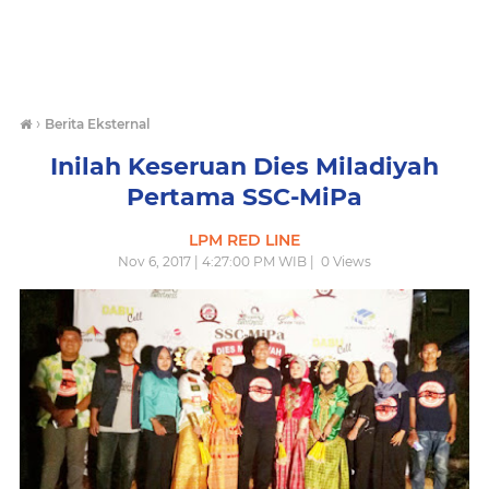
›
Berita Eksternal
Inilah Keseruan Dies Miladiyah
Pertama SSC-MiPa
LPM RED LINE
Nov 6, 2017 | 4:27:00 PM WIB |
0
Views