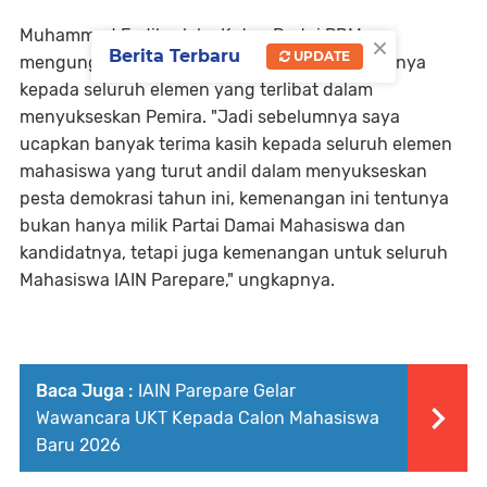
Muhammad Fadil selaku Ketua Partai PDM
×
Berita Terbaru
UPDATE
mengungkapkan rasa syukur dan terima kasihnya
kepada seluruh elemen yang terlibat dalam
menyukseskan Pemira. "Jadi sebelumnya saya
ucapkan banyak terima kasih kepada seluruh elemen
mahasiswa yang turut andil dalam menyukseskan
pesta demokrasi tahun ini, kemenangan ini tentunya
bukan hanya milik Partai Damai Mahasiswa dan
kandidatnya, tetapi juga kemenangan untuk seluruh
Mahasiswa IAIN Parepare," ungkapnya.
Baca Juga :
IAIN Parepare Gelar
Wawancara UKT Kepada Calon Mahasiswa
Baru 2026