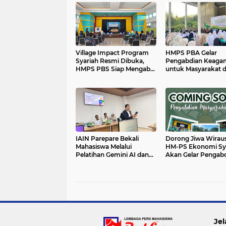
Village Impact Program
HMPS PBA Gelar
Syariah Resmi Dibuka,
Pengabdian Keaga
HMPS PBS Siap Mengabdi
untuk Masyarakat 
ke Masyarakat
Santri
IAIN Parepare Bekali
Dorong Jiwa Wirau
Mahasiswa Melalui
HM-PS Ekonomi Sy
Pelatihan Gemini AI dan
Akan Gelar Pengab
Mikrotik
Masyarakat
Jel