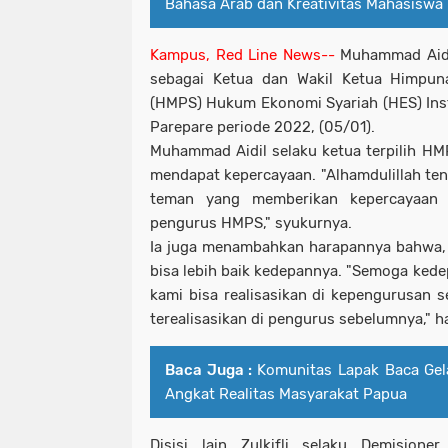
Bahasa Arab dan Kreativitas Mahasiswa
Kampus, Red Line News--
Muhammad Aidi
sebagai Ketua dan Wakil Ketua Himpu
(HMPS) Hukum Ekonomi Syariah (HES) Insti
Parepare periode 2022, (05/01).
Muhammad Aidil selaku ketua terpilih H
mendapat kepercayaan. "Alhamdulillah ten
teman yang memberikan kepercayaan 
pengurus HMPS," syukurnya.
Ia juga menambahkan harapannya bahwa, 
bisa lebih baik kedepannya. "Semoga kede
kami bisa realisasikan di kepengurusan 
terealisasikan di pengurus sebelumnya," h
Baca Juga :
Komunitas Lapak Baca Gel
Angkat Realitas Masyarakat Papua
Disisi lain Zulkifli selaku Demisio