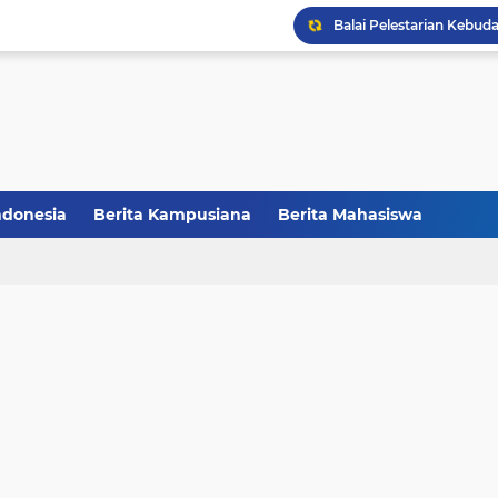
Balai Pelestarian Kebud
CCNC Batch VI Resmi Di
FAKSHI Gelar Yudisium,
Raih Juara III, Tim Deba
Melalui Abdi Desa HMPS 
ndonesia
Berita Kampusiana
Berita Mahasiswa