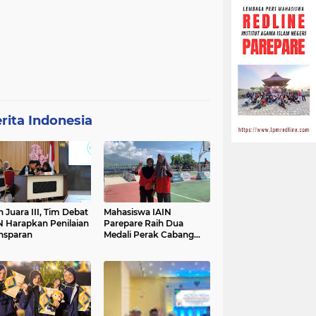
rita Indonesia
h Juara III, Tim Debat
Mahasiswa IAIN
N Harapkan Penilaian
Parepare Raih Dua
nsparan
Medali Perak Cabang
Tenis Meja di POROS
INTIM IV