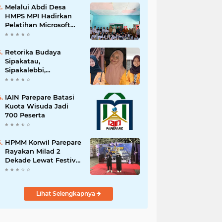
Melalui Abdi Desa
HMPS MPI Hadirkan
Pelatihan Microsoft
Office
Retorika Budaya
Sipakatau,
Sipakalebbi,
Sipakainge yang
Merupakan Adat dari
Suku Bugis
IAIN Parepare Batasi
Kuota Wisuda Jadi
700 Peserta
HPMM Korwil Parepare
Rayakan Milad 2
Dekade Lewat Festival
Budaya
Massenrempulu
Lihat Selengkapnya