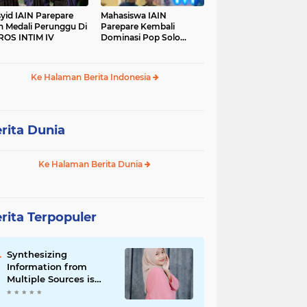
yid IAIN Parepare
Mahasiswa IAIN
h Medali Perunggu Di
Parepare Kembali
OS INTIM IV
Dominasi Pop Solo
Islami Pada POROS
INTIM IV
Ke Halaman Berita Indonesia
rita Dunia
Ke Halaman Berita Dunia
rita Terpopuler
Synthesizing
Information from
Multiple Sources is
Important