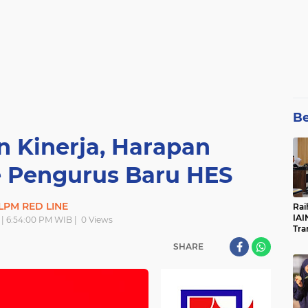
Be
 Kinerja, Harapan
e Pengurus Baru HES
LPM RED LINE
Rai
IAI
 | 6:54:00 PM WIB |
0
Views
Tra
SHARE