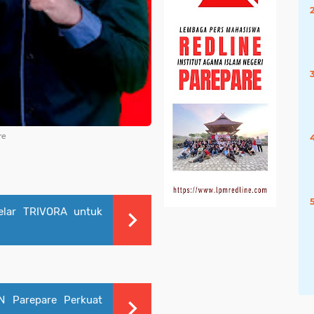
re
elar TRIVORA untuk
N Parepare Perkuat