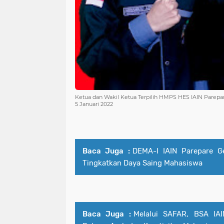
Ketua dan Wakil Ketua Terpilih HMPS HES IAIN Parepa
5 Januari 2022
Baca Juga :
DEMA-I IAIN Parepare G
Tingkatkan Daya Saing Mahasiswa
Baca Juga :
Melalui SAFAR, BSA IAI