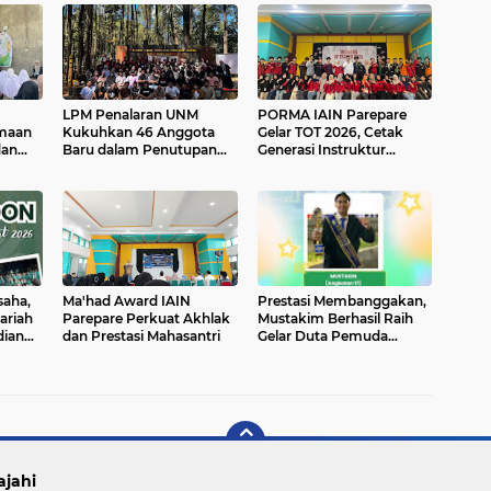
LPM Penalaran UNM
PORMA IAIN Parepare
maan
Kukuhkan 46 Anggota
Gelar TOT 2026, Cetak
dan
Baru dalam Penutupan
Generasi Instruktur
PMP-OMK XXIX
Berkualitas
saha,
Ma'had Award IAIN
Prestasi Membanggakan,
ariah
Parepare Perkuat Akhlak
Mustakim Berhasil Raih
dian
dan Prestasi Mahasantri
Gelar Duta Pemuda
Parepare 2026
ajahi