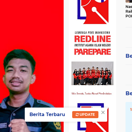
Nas
Rai
POR
Be
Be
×
Berita Terbaru
UPDATE