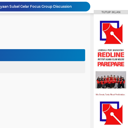
ayaan Sulsel Gelar Focus Group Discussion
TUTUP IKLAN
Animasi IAIN Parepare Resmi Gelar Traktor 2026, Siapkan Kader Jadi Trainer
gelar Hadirkan Lomba Debat dan Desain Poster
Aktif Berorganisasi, Wakil Ketua Umum HMPS MPI Raih 5 Medali Emas ISSC
 Mahasiswa Diajak Terus Semangat Berproses
t IAIN Harapkan Penilaian Transparan
Mahasiswa IAIN Parepare Raih Dua Medali Perak Cabang Tenis Meja di POROS INTIM IV
MPI Hadirkan Pelatihan Microsoft Office
HPMM Korwil Parepare Rayakan Milad 2 Dekade Lewat Festival Budaya Massenrempulu
Roswati Pimpin Prodi HPI, Siap Lanjutkan Pengembangan Menuju Internasionalisasi