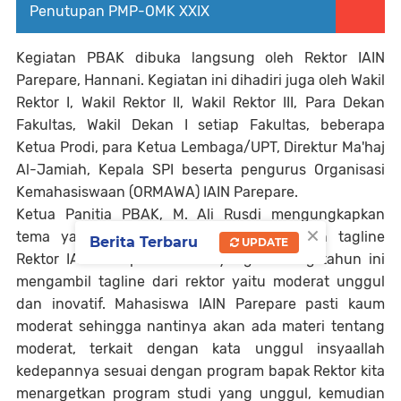
Penutupan PMP-OMK XXIX
Kegiatan PBAK dibuka langsung oleh Rektor IAIN
Parepare, Hannani. Kegiatan ini dihadiri juga oleh Wakil
Rektor I, Wakil Rektor II, Wakil Rektor III, Para Dekan
Fakultas, Wakil Dekan I setiap Fakultas, beberapa
Ketua Prodi, para Ketua Lembaga/UPT, Direktur Ma'haj
Al-Jamiah, Kepala SPI beserta pengurus Organisasi
Kemahasiswaan (ORMAWA) IAIN Parepare.
Ketua Panitia PBAK, M. Ali Rusdi mengungkapkan
×
tema yang diusung tahun sesuai dengan tagline
Berita Terbaru
UPDATE
Rektor IAIN Parepare. "Tema yang diusung tahun ini
mengambil tagline dari rektor yaitu moderat unggul
dan inovatif. Mahasiswa IAIN Parepare pasti kaum
moderat sehingga nantinya akan ada materi tentang
moderat, terkait dengan kata unggul insyaallah
kedepannya sesuai dengan program bapak Rektor kita
menargetkan program studi yang unggul, kemudian