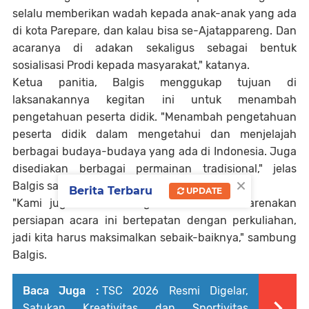
selalu memberikan wadah kepada anak-anak yang ada
di kota Parepare, dan kalau bisa se-Ajatappareng. Dan
acaranya di adakan sekaligus sebagai bentuk
sosialisasi Prodi kepada masyarakat," katanya.
Ketua panitia, Balgis menggukap tujuan di
laksanakannya kegitan ini untuk menambah
pengetahuan peserta didik. "Menambah pengetahuan
peserta didik dalam mengetahui dan menjelajah
berbagai budaya-budaya yang ada di Indonesia. Juga
disediakan berbagai permainan tradisional," jelas
×
Balgis saat diwawancarai.
Berita Terbaru
UPDATE
"Kami juga sedikit mengalami kendala dikarenakan
persiapan acara ini bertepatan dengan perkuliahan,
jadi kita harus maksimalkan sebaik-baiknya," sambung
Balgis.
Baca Juga :
TSC 2026 Resmi Digelar,
Satukan Kreativitas dan Sportivitas