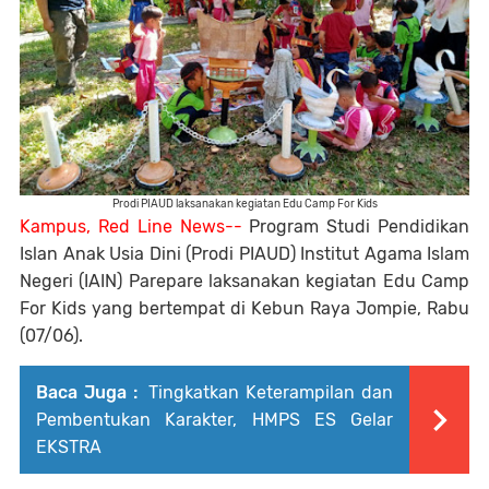
Prodi PIAUD laksanakan kegiatan Edu Camp For Kids
Kampus, Red Line News--
Program Studi Pendidikan
Islan Anak Usia Dini (Prodi PIAUD) Institut Agama Islam
Negeri (IAIN) Parepare laksanakan kegiatan Edu Camp
For Kids yang bertempat di Kebun Raya Jompie, Rabu
(07/06).
Baca Juga :
Tingkatkan Keterampilan dan
Pembentukan Karakter, HMPS ES Gelar
EKSTRA