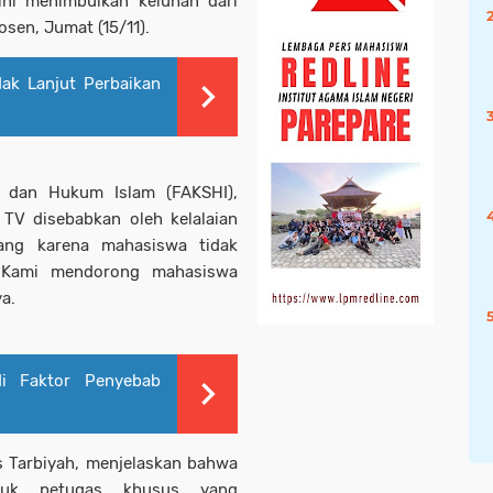
ini menimbulkan keluhan dari
osen, Jumat (15/11).
ak Lanjut Perbaikan
h dan Hukum Islam (FAKSHI),
V disebabkan oleh kelalaian
lang karena mahasiswa tidak
 Kami mendorong mahasiswa
a.
i Faktor Penyebab
as Tarbiyah, menjelaskan bahwa
njuk petugas khusus yang