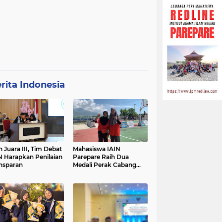
rita Indonesia
h Juara III, Tim Debat
Mahasiswa IAIN
N Harapkan Penilaian
Parepare Raih Dua
nsparan
Medali Perak Cabang
Tenis Meja di POROS
INTIM IV