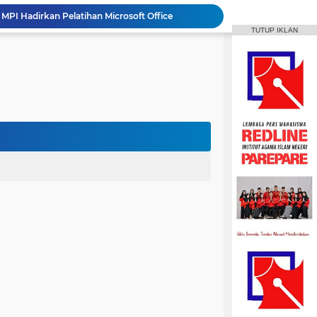
HPMM Korwil Parepare Rayakan Milad 2 Dekade Lewat Festival Budaya Massenrempulu
TUTUP IKLAN
Roswati Pimpin Prodi HPI, Siap Lanjutkan Pengembangan Menuju Internasionalisasi
ayaan Sulsel Gelar Focus Group Discussion
Animasi IAIN Parepare Resmi Gelar Traktor 2026, Siapkan Kader Jadi Trainer
gelar Hadirkan Lomba Debat dan Desain Poster
Aktif Berorganisasi, Wakil Ketua Umum HMPS MPI Raih 5 Medali Emas ISSC
 Mahasiswa Diajak Terus Semangat Berproses
t IAIN Harapkan Penilaian Transparan
Mahasiswa IAIN Parepare Raih Dua Medali Perak Cabang Tenis Meja di POROS INTIM IV
MPI Hadirkan Pelatihan Microsoft Office