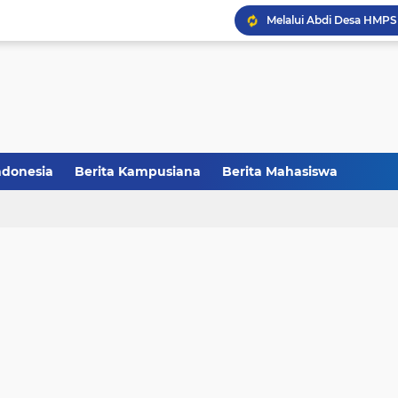
Balai Pelestarian Kebud
CCNC Batch VI Resmi Di
FAKSHI Gelar Yudisium,
Raih Juara III, Tim Deba
ndonesia
Berita Kampusiana
Berita Mahasiswa
Melalui Abdi Desa HMPS 