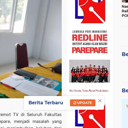
Nas
Rai
POR
Be
Be
×
Berita Terbaru
UPDATE
emot TV di Seluruh Fakultas
repare, menjadi masalah yang