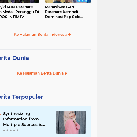
yid IAIN Parepare
Mahasiswa IAIN
h Medali Perunggu Di
Parepare Kembali
OS INTIM IV
Dominasi Pop Solo
Islami Pada POROS
INTIM IV
Ke Halaman Berita Indonesia
rita Dunia
Ke Halaman Berita Dunia
rita Terpopuler
Synthesizing
Information from
Multiple Sources is
Important