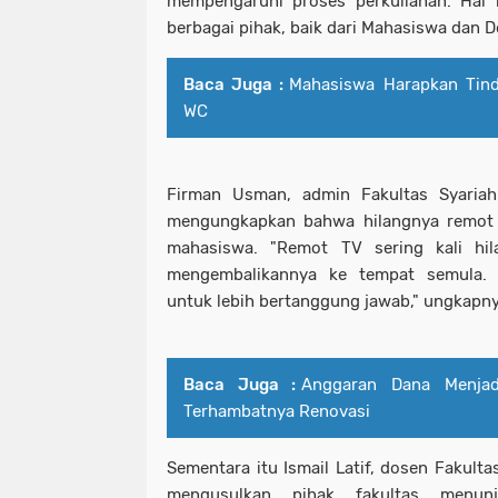
mempengaruhi proses perkuliahan. Hal 
berbagai pihak, baik dari Mahasiswa dan D
Baca Juga :
Mahasiswa Harapkan Tind
WC
Firman Usman, admin Fakultas Syaria
mengungkapkan bahwa hilangnya remot T
mahasiswa. "Remot TV sering kali hi
mengembalikannya ke tempat semula.
untuk lebih bertanggung jawab," ungkapny
Baca Juga :
Anggaran Dana Menjad
Terhambatnya Renovasi
Sementara itu Ismail Latif, dosen Fakult
mengusulkan pihak fakultas menu