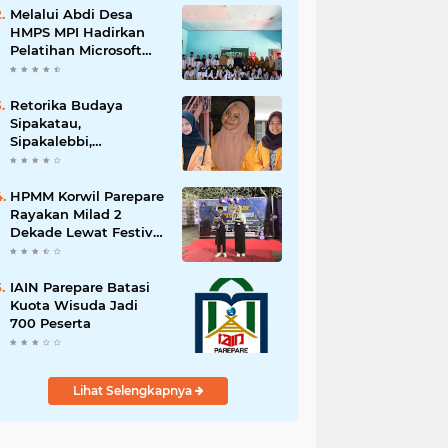
Melalui Abdi Desa
HMPS MPI Hadirkan
Pelatihan Microsoft
Office
Retorika Budaya
Sipakatau,
Sipakalebbi,
Sipakainge yang
Merupakan Adat dari
Suku Bugis
HPMM Korwil Parepare
Rayakan Milad 2
Dekade Lewat Festival
Budaya
Massenrempulu
IAIN Parepare Batasi
Kuota Wisuda Jadi
700 Peserta
Lihat Selengkapnya