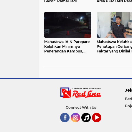
Gacor” Ramai Jadi
Area PKM IAIN Par
Sorotan
Didesak Segera Dip
Mahasiswa IAIN Parepare
Mahasiswa Keluhka
Keluhkan Minimnya
Penutupan Gerban
Penerangan Kampus,
Faktar yang Dinilai 
Tingkatkan Risiko
Cepat
Keamanan
Jel
Beri
Poj
Connect With Us
Facebook
Instagram
Tiktok
YouTube