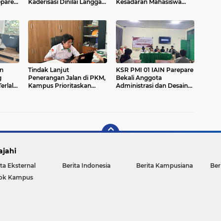
epare
Kaderisasi Dinilai Langgar
Kesadaran Mahasiswa
erbaiki
Aturan
Dipertanyakan
n
Tindak Lanjut
KSR PMI 01 IAIN Parepare
g
Penerangan Jalan di PKM,
Bekali Anggota
Terlalu
Kampus Prioritaskan
Administrasi dan Desain
Perbaikan Jalan
Grafis
ajahi
ta Eksternal
Berita Indonesia
Berita Kampusiana
Ber
ok Kampus