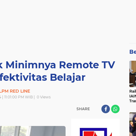
Be
ak Minimnya Remote TV
ektivitas Belajar
LPM RED LINE
Rai
IAI
 | 11:01:00 PM WIB |
0
Views
Tra
SHARE