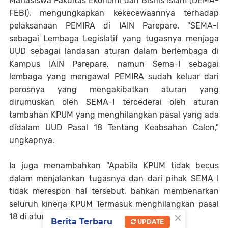
Mahasiswa Fakultas Ekonomi dan Bisnis Islam (DEMA-
FEBI), mengungkapkan kekecewaannya terhadap
pelaksanaan PEMIRA di IAIN Parepare. "SEMA-I
sebagai Lembaga Legislatif yang tugasnya menjaga
UUD sebagai landasan aturan dalam berlembaga di
Kampus IAIN Parepare, namun Sema-I sebagai
lembaga yang mengawal PEMIRA sudah keluar dari
porosnya yang mengakibatkan aturan yang
dirumuskan oleh SEMA-I tercederai oleh aturan
tambahan KPUM yang menghilangkan pasal yang ada
didalam UUD Pasal 18 Tentang Keabsahan Calon,"
ungkapnya.
Ia juga menambahkan "Apabila KPUM tidak becus
dalam menjalankan tugasnya dan dari pihak SEMA I
tidak merespon hal tersebut, bahkan membenarkan
seluruh kinerja KPUM Termasuk menghilangkan pasal
×
18 di aturan tambahan," tambahnya.
Berita Terbaru
UPDATE