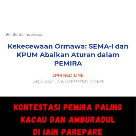
›
Berita Indonesia
Kekecewaan Ormawa: SEMA-I dan
KPUM Abaikan Aturan dalam
PEMIRA
LPM RED LINE
Dec 5, 2024 | 7:46:00 PM WIB |
0
Views