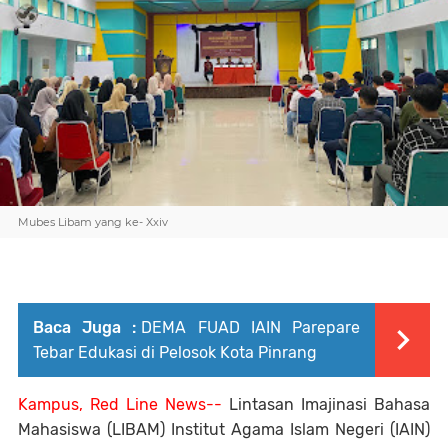
Mubes Libam yang ke- Xxiv
Baca Juga :
DEMA FUAD IAIN Parepare
Tebar Edukasi di Pelosok Kota Pinrang
Kampus, Red Line News--
Lintasan Imajinasi Bahasa
Mahasiswa (LIBAM) Institut Agama Islam Negeri (IAIN)