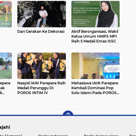
Dari Gerakan Ke Dekorasi
Aktif Berorganisasi, Wakil
Ketua Umum HMPS MPI
Raih 5 Medali Emas ISSC
ir.
repare
Nasyid IAIN Parepare Raih
Mahasiswa IAIN Parepare
rak
Medali Perunggu Di
Kembali Dominasi Pop
i
POROS INTIM IV
Solo Islami Pada POROS
INTIM IV
ajahi