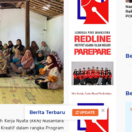
Nas
Rai
POR
Be
Be
×
Berita Terbaru
UPDATE
h Kerja Nyata (KKN) Nusantara
Kreatif dalam rangka Program