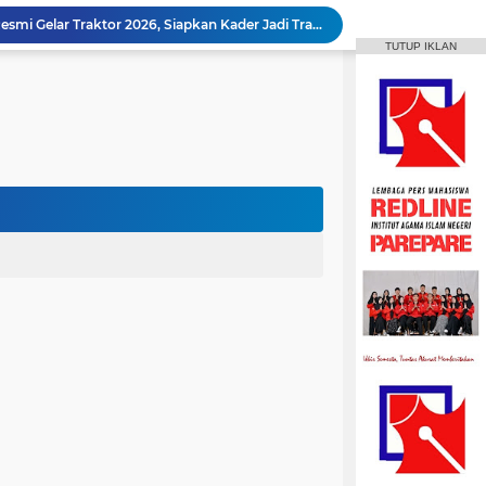
Animasi IAIN Parepare Resmi Gelar Traktor 2026, Siapkan Kader Jadi Trainer
TUTUP IKLAN
gelar Hadirkan Lomba Debat dan Desain Poster
Aktif Berorganisasi, Wakil Ketua Umum HMPS MPI Raih 5 Medali Emas ISSC
 Mahasiswa Diajak Terus Semangat Berproses
t IAIN Harapkan Penilaian Transparan
Mahasiswa IAIN Parepare Raih Dua Medali Perak Cabang Tenis Meja di POROS INTIM IV
MPI Hadirkan Pelatihan Microsoft Office
HPMM Korwil Parepare Rayakan Milad 2 Dekade Lewat Festival Budaya Massenrempulu
Roswati Pimpin Prodi HPI, Siap Lanjutkan Pengembangan Menuju Internasionalisasi
ayaan Sulsel Gelar Focus Group Discussion