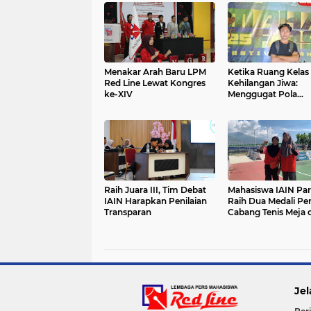
Menakar Arah Baru LPM
Ketika Ruang Kelas
Red Line Lewat Kongres
Kehilangan Jiwa:
ke-XIV
Menggugat Pola
Pengajaran yang
Membunuh
Kemerdekaan Berpik
Raih Juara III, Tim Debat
Mahasiswa IAIN Pa
IAIN Harapkan Penilaian
Raih Dua Medali Pe
Transparan
Cabang Tenis Meja d
POROS INTIM IV
Jel