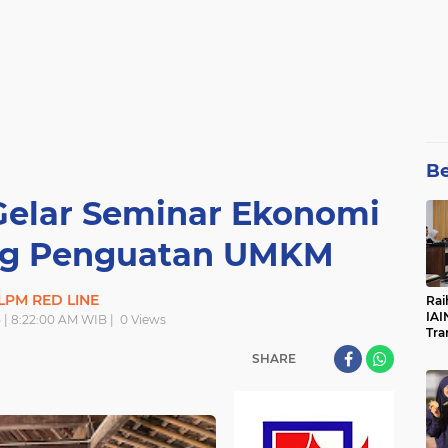
Be
Gelar Seminar Ekonomi
ong Penguatan UMKM
LPM RED LINE
Rai
IAI
5 | 8:22:00 AM WIB |
0
Views
Tra
SHARE