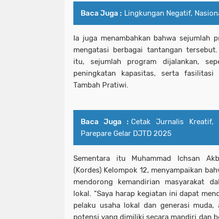
Baca Juga :
Lingkungan Negatif, Nasion
Ia juga menambahkan bahwa sejumlah pr
mengatasi berbagai tantangan tersebut
itu, sejumlah program dijalankan, sep
peningkatan kapasitas, serta fasilitas
Tambah Pratiwi.
Baca Juga :
Cetak Jurnalis Kreatif
Parepare Gelar DJTD 2025
Sementara itu Muhammad Ichsan Akba
(Kordes) Kelompok 12, menyampaikan bahw
mendorong kemandirian masyarakat d
lokal. “Saya harap kegiatan ini dapat me
pelaku usaha lokal dan generasi mud
potensi yang dimiliki secara mandiri dan be