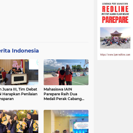
rita Indonesia
h Juara III, Tim Debat
Mahasiswa IAIN
N Harapkan Penilaian
Parepare Raih Dua
nsparan
Medali Perak Cabang
Tenis Meja di POROS
INTIM IV