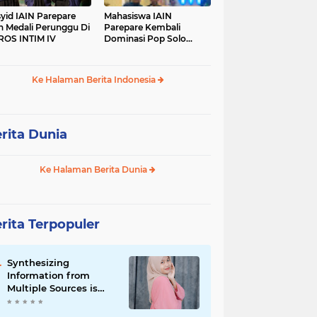
yid IAIN Parepare
Mahasiswa IAIN
h Medali Perunggu Di
Parepare Kembali
OS INTIM IV
Dominasi Pop Solo
Islami Pada POROS
INTIM IV
Ke Halaman Berita Indonesia
rita Dunia
Ke Halaman Berita Dunia
rita Terpopuler
Synthesizing
Information from
Multiple Sources is
Important