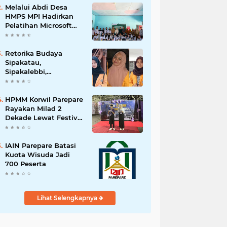
Melalui Abdi Desa
HMPS MPI Hadirkan
Pelatihan Microsoft
Office
Retorika Budaya
Sipakatau,
Sipakalebbi,
Sipakainge yang
Merupakan Adat dari
Suku Bugis
HPMM Korwil Parepare
Rayakan Milad 2
Dekade Lewat Festival
Budaya
Massenrempulu
IAIN Parepare Batasi
Kuota Wisuda Jadi
700 Peserta
Lihat Selengkapnya