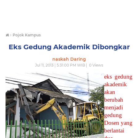
›
Pojok Kampus
Eks Gedung Akademik Dibongkar
naskah Daring
Jul 11, 2013 | 5:31:00 PM WIB |
0
Views
eks gedung
akademik
akan
berubah
menjadi
gedung
Dosen yang
berlantai