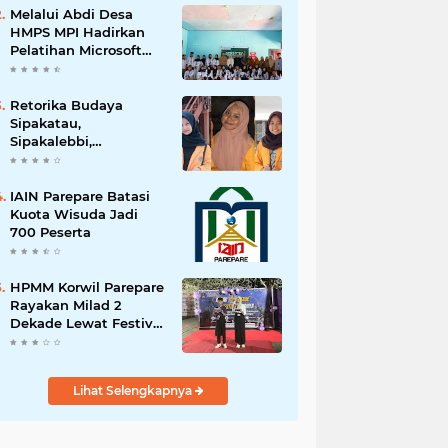
Melalui Abdi Desa
HMPS MPI Hadirkan
Pelatihan Microsoft
Office
Retorika Budaya
Sipakatau,
Sipakalebbi,
Sipakainge yang
Merupakan Adat dari
Suku Bugis
IAIN Parepare Batasi
Kuota Wisuda Jadi
700 Peserta
HPMM Korwil Parepare
Rayakan Milad 2
Dekade Lewat Festival
Budaya
Massenrempulu
Lihat Selengkapnya