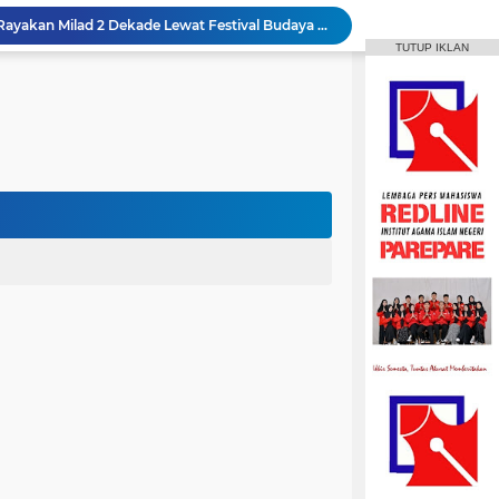
HPMM Korwil Parepare Rayakan Milad 2 Dekade Lewat Festival Budaya Massenrempulu
TUTUP IKLAN
Roswati Pimpin Prodi HPI, Siap Lanjutkan Pengembangan Menuju Internasionalisasi
ayaan Sulsel Gelar Focus Group Discussion
Animasi IAIN Parepare Resmi Gelar Traktor 2026, Siapkan Kader Jadi Trainer
gelar Hadirkan Lomba Debat dan Desain Poster
Aktif Berorganisasi, Wakil Ketua Umum HMPS MPI Raih 5 Medali Emas ISSC
 Mahasiswa Diajak Terus Semangat Berproses
t IAIN Harapkan Penilaian Transparan
Mahasiswa IAIN Parepare Raih Dua Medali Perak Cabang Tenis Meja di POROS INTIM IV
MPI Hadirkan Pelatihan Microsoft Office