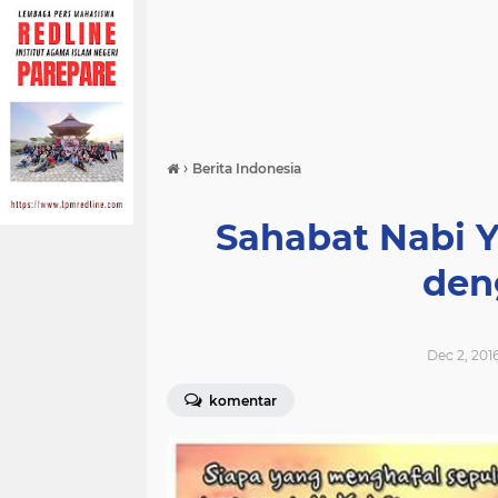
›
Berita Indonesia
Sahabat Nabi 
den
Dec 2, 201
komentar