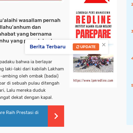
hu'alaihi wasallam pernah
llahu'anhum dan
sahabat yang bernama
'anhu yang pernah bertemu
×
Berita Terbaru
UPDATE
padaku bahwa ia berlayar
 laki-laki dari kabilah Lakham
-ambing oleh ombak (badai)
ar di sebuah pulau ditengah
ri, Lalu mereka duduk
sangat dekat dengan kapal.
re Raih Prestasi di