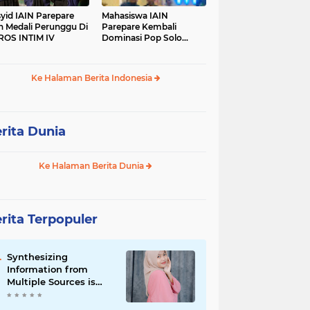
yid IAIN Parepare
Mahasiswa IAIN
h Medali Perunggu Di
Parepare Kembali
OS INTIM IV
Dominasi Pop Solo
Islami Pada POROS
INTIM IV
Ke Halaman Berita Indonesia
rita Dunia
Ke Halaman Berita Dunia
rita Terpopuler
Synthesizing
Information from
Multiple Sources is
Important