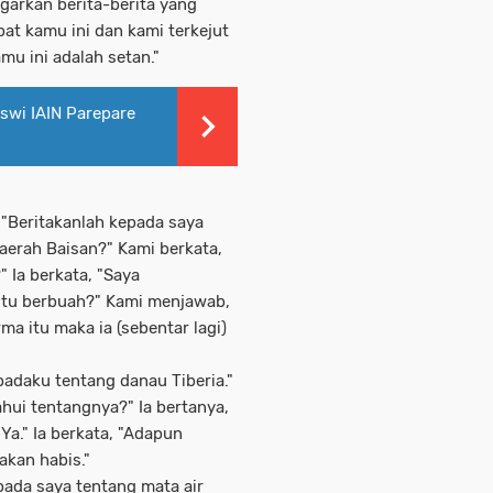
garkan berita-berita yang
at kamu ini dan kami terkejut
u ini adalah setan."
iswi IAIN Parepare
a, "Beritakanlah kepada saya
erah Baisan?" Kami berkata,
 Ia berkata, "Saya
tu berbuah?" Kami menjawab,
ma itu maka ia (sebentar lagi)
padaku tentang danau Tiberia."
hui tentangnya?" Ia bertanya,
Ya." Ia berkata, "Adapun
 akan habis."
epada saya tentang mata air