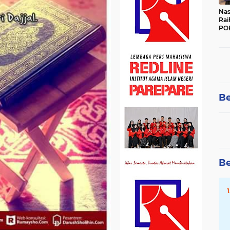
Nas
Rai
POR
Be
Be