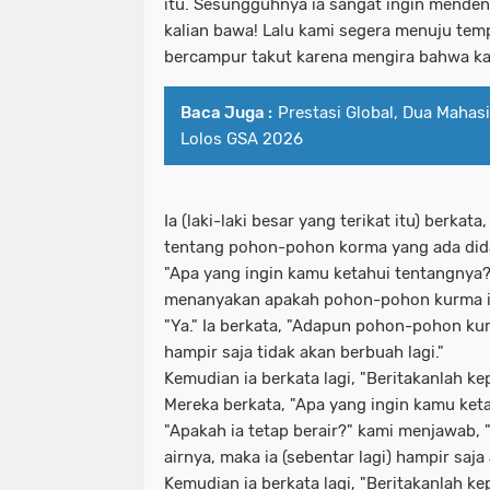
itu. Sesungguhnya ia sangat ingin menden
kalian bawa! Lalu kami segera menuju temp
bercampur takut karena mengira bahwa kam
Baca Juga :
Prestasi Global, Dua Mahas
Lolos GSA 2026
Ia (laki-laki besar yang terikat itu) berkat
tentang pohon-pohon korma yang ada dida
"Apa yang ingin kamu ketahui tentangnya?"
menanyakan apakah pohon-pohon kurma i
"Ya." Ia berkata, "Adapun pohon-pohon kur
hampir saja tidak akan berbuah lagi."
Kemudian ia berkata lagi, "Beritakanlah ke
Mereka berkata, "Apa yang ingin kamu keta
"Apakah ia tetap berair?" kami menjawab, "
airnya, maka ia (sebentar lagi) hampir saja
Kemudian ia berkata lagi, "Beritakanlah k