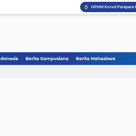
Balai Pelestarian Kebud
CCNC Batch VI Resmi Di
FAKSHI Gelar Yudisium,
Raih Juara III, Tim Deba
ndonesia
Berita Kampusiana
Berita Mahasiswa
Melalui Abdi Desa HMPS 