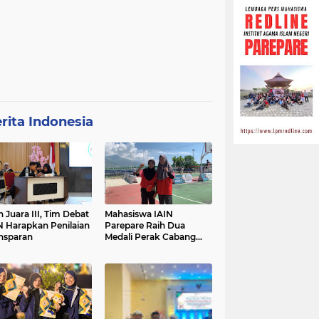
rita Indonesia
h Juara III, Tim Debat
Mahasiswa IAIN
N Harapkan Penilaian
Parepare Raih Dua
nsparan
Medali Perak Cabang
Tenis Meja di POROS
INTIM IV