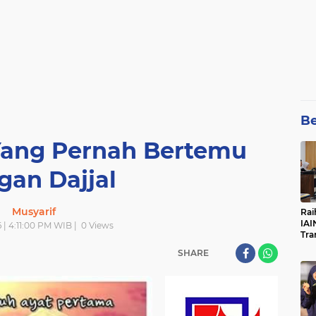
Be
Yang Pernah Bertemu
gan Dajjal
Musyarif
Rai
IAI
6 | 4:11:00 PM WIB |
0
Views
Tra
SHARE