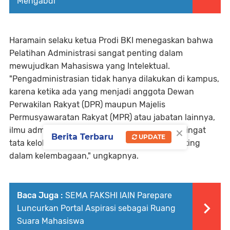
Mengabdi
Haramain selaku ketua Prodi BKI menegaskan bahwa
Pelatihan Administrasi sangat penting dalam
mewujudkan Mahasiswa yang Intelektual.
"Pengadministrasian tidak hanya dilakukan di kampus,
karena ketika ada yang menjadi anggota Dewan
Perwakilan Rakyat (DPR) maupun Majelis
Permusyawaratan Rakyat (MPR) atau jabatan lainnya,
×
ilmu administrasi ini sangat dibutuhkan mengingat
Berita Terbaru
UPDATE
tata kelola persuratan merupakan bagian penting
dalam kelembagaan," ungkapnya.
Baca Juga :
SEMA FAKSHI IAIN Parepare
Luncurkan Portal Aspirasi sebagai Ruang
Suara Mahasiswa