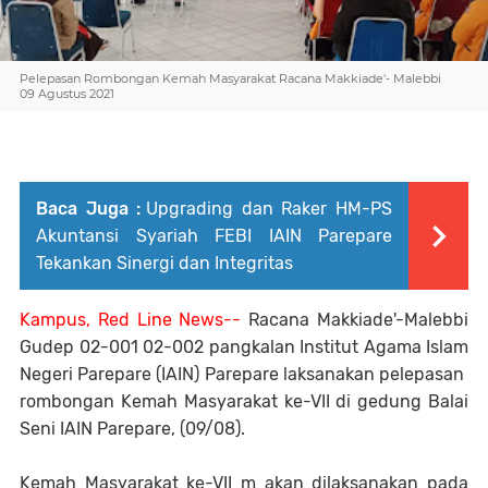
Pelepasan Rombongan Kemah Masyarakat Racana Makkiade'- Malebbi
09 Agustus 2021
Baca Juga :
Upgrading dan Raker HM-PS
Akuntansi Syariah FEBI IAIN Parepare
Tekankan Sinergi dan Integritas
Kampus, Red Line News--
Racana Makkiade'-Malebbi
Gudep 02-001 02-002 pangkalan Institut Agama Islam
Negeri Parepare (IAIN) Parepare laksanakan pelepasan
rombongan Kemah Masyarakat ke-VII di gedung Balai
Seni IAIN Parepare, (09/08).
Kemah Masyarakat ke-VII m akan dilaksanakan pada