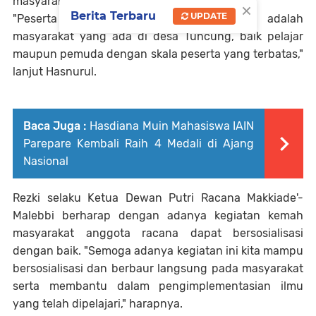
masyarakat yang unggul," jelasnya.
×
Berita Terbaru
UPDATE
"Peserta kegiatan kemah masyarakat adalah
masyarakat yang ada di desa Tuncung, baik pelajar
maupun pemuda dengan skala peserta yang terbatas,"
lanjut Hasnurul.
Baca Juga :
Hasdiana Muin Mahasiswa IAIN
Parepare Kembali Raih 4 Medali di Ajang
Nasional
Rezki selaku Ketua Dewan Putri Racana Makkiade'-
Malebbi berharap dengan adanya kegiatan kemah
masyarakat anggota racana dapat bersosialisasi
dengan baik. "Semoga adanya kegiatan ini kita mampu
bersosialisasi dan berbaur langsung pada masyarakat
serta membantu dalam pengimplementasian ilmu
yang telah dipelajari," harapnya.