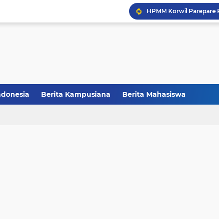
Balai Pelestarian Kebud
CCNC Batch VI Resmi Di
FAKSHI Gelar Yudisium,
Raih Juara III, Tim Deba
ndonesia
Berita Kampusiana
Berita Mahasiswa
Melalui Abdi Desa HMPS 