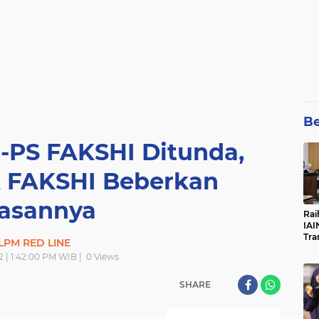
Be
-PS FAKSHI Ditunda,
 FAKSHI Beberkan
asannya
Rai
IAI
Tra
LPM RED LINE
2 | 1:42:00 PM WIB |
0
Views
SHARE