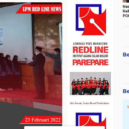
Nas
Rai
POR
Be
Be