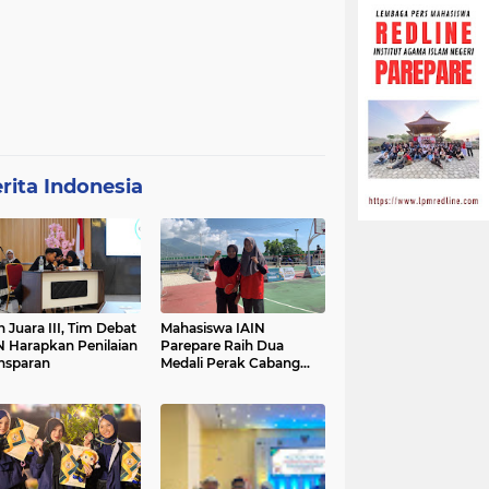
rita Indonesia
h Juara III, Tim Debat
Mahasiswa IAIN
N Harapkan Penilaian
Parepare Raih Dua
nsparan
Medali Perak Cabang
Tenis Meja di POROS
INTIM IV