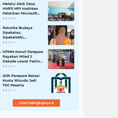
Melalui Abdi Desa
HMPS MPI Hadirkan
Pelatihan Microsoft
Office
Retorika Budaya
Sipakatau,
Sipakalebbi,
Sipakainge yang
Merupakan Adat dari
Suku Bugis
HPMM Korwil Parepare
Rayakan Milad 2
Dekade Lewat Festival
Budaya
Massenrempulu
IAIN Parepare Batasi
Kuota Wisuda Jadi
700 Peserta
Lihat Selengkapnya