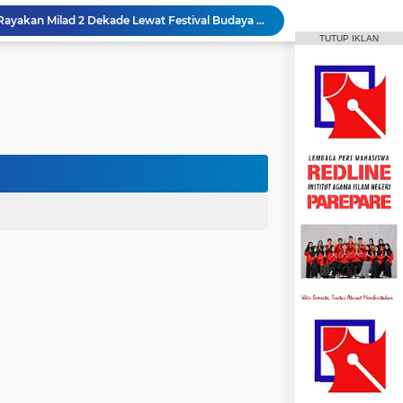
HPMM Korwil Parepare Rayakan Milad 2 Dekade Lewat Festival Budaya Massenrempulu
TUTUP IKLAN
Roswati Pimpin Prodi HPI, Siap Lanjutkan Pengembangan Menuju Internasionalisasi
ayaan Sulsel Gelar Focus Group Discussion
Animasi IAIN Parepare Resmi Gelar Traktor 2026, Siapkan Kader Jadi Trainer
gelar Hadirkan Lomba Debat dan Desain Poster
Aktif Berorganisasi, Wakil Ketua Umum HMPS MPI Raih 5 Medali Emas ISSC
 Mahasiswa Diajak Terus Semangat Berproses
t IAIN Harapkan Penilaian Transparan
Mahasiswa IAIN Parepare Raih Dua Medali Perak Cabang Tenis Meja di POROS INTIM IV
MPI Hadirkan Pelatihan Microsoft Office