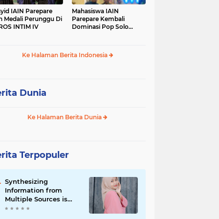
yid IAIN Parepare
Mahasiswa IAIN
h Medali Perunggu Di
Parepare Kembali
OS INTIM IV
Dominasi Pop Solo
Islami Pada POROS
INTIM IV
Ke Halaman Berita Indonesia
rita Dunia
Ke Halaman Berita Dunia
rita Terpopuler
Synthesizing
Information from
Multiple Sources is
Important