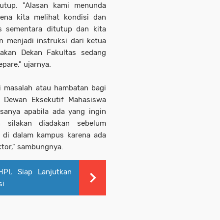
tutup. "Alasan kami menunda
rena kita melihat kondisi dan
s sementara ditutup dan kita
menjadi instruksi dari ketua
nakan Dekan Fakultas sedang
epare," ujarnya.
di masalah atau hambatan bagi
a Dewan Eksekutif Mahasiswa
sanya apabila ada yang ingin
 silakan diadakan sebelum
ak di dalam kampus karena ada
ektor," sambungnya.
PI, Siap Lanjutkan
si