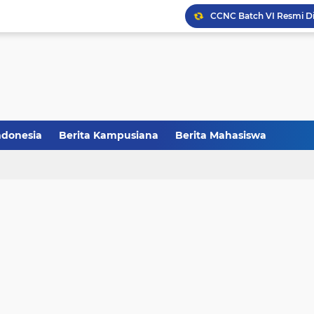
FAKSHI Gelar Yudisium,
Raih Juara III, Tim Deba
Melalui Abdi Desa HMPS 
Balai Pelestarian Kebud
ndonesia
Berita Kampusiana
Berita Mahasiswa
CCNC Batch VI Resmi Di