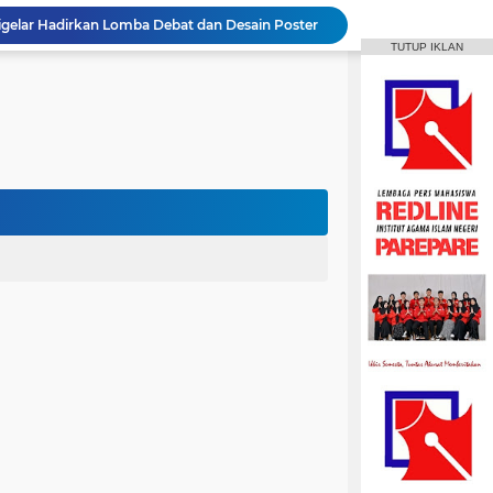
Aktif Berorganisasi, Wakil Ketua Umum HMPS MPI Raih 5 Medali Emas ISSC
TUTUP IKLAN
 Mahasiswa Diajak Terus Semangat Berproses
t IAIN Harapkan Penilaian Transparan
Mahasiswa IAIN Parepare Raih Dua Medali Perak Cabang Tenis Meja di POROS INTIM IV
MPI Hadirkan Pelatihan Microsoft Office
HPMM Korwil Parepare Rayakan Milad 2 Dekade Lewat Festival Budaya Massenrempulu
Roswati Pimpin Prodi HPI, Siap Lanjutkan Pengembangan Menuju Internasionalisasi
ayaan Sulsel Gelar Focus Group Discussion
Animasi IAIN Parepare Resmi Gelar Traktor 2026, Siapkan Kader Jadi Trainer
gelar Hadirkan Lomba Debat dan Desain Poster