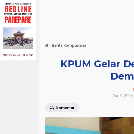
›
Berita Kampusiana
KPUM Gelar D
Dema
Jan 6, 2024
komentar