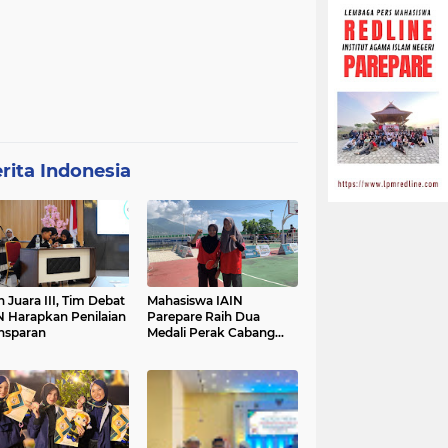
rita Indonesia
h Juara III, Tim Debat
Mahasiswa IAIN
N Harapkan Penilaian
Parepare Raih Dua
nsparan
Medali Perak Cabang
Tenis Meja di POROS
INTIM IV