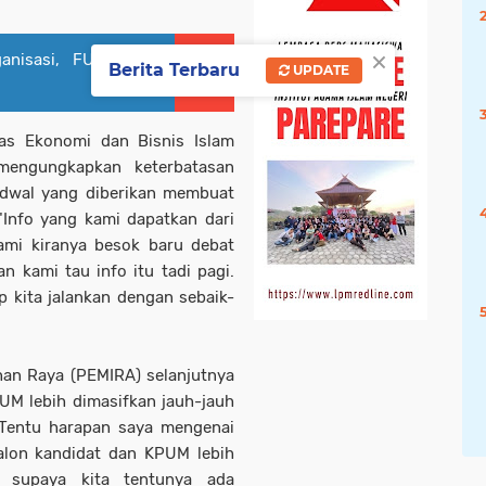
×
anisasi, FUAD IAIN
Berita Terbaru
UPDATE
as Ekonomi dan Bisnis Islam
mengungkapkan keterbatasan
adwal yang diberikan membuat
"Info yang kami dapatkan dari
kami kiranya besok baru debat
an kami tau info itu tadi pagi.
 kita jalankan dengan sebaik-
han Raya (PEMIRA) selanjutnya
UM lebih dimasifkan jauh-jauh
"Tentu harapan saya mengenai
alon kandidat dan KPUM lebih
a supaya kita tentunya ada