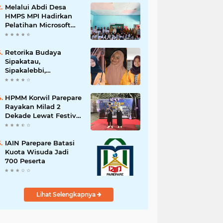
Melalui Abdi Desa
HMPS MPI Hadirkan
Pelatihan Microsoft
Office
Retorika Budaya
Sipakatau,
Sipakalebbi,
Sipakainge yang
Merupakan Adat dari
Suku Bugis
HPMM Korwil Parepare
Rayakan Milad 2
Dekade Lewat Festival
Budaya
Massenrempulu
IAIN Parepare Batasi
Kuota Wisuda Jadi
700 Peserta
Lihat Selengkapnya