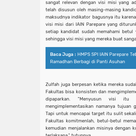
sangat relevan dengan visi misi yang ada
telah disusun oleh masing-masing kandid
maksudnya indikator bagusnya itu karena 
visi misi dari IAIN Parepare yang diturun
setiap kandidat sudah memahami betul v
sehingga visi misi yang mereka buat sanga
Baca Juga :
HMPS SPI IAIN Parepare Te
Ramadhan Berbagi di Panti Asuhan
Zulfah juga berpesan ketika mereka suda
Fakultas bisa konsisten dan mengimpleme
dipaparkan. "Menyusun visi itu
mengimplementasikan namanya tujuan g
Tapi untuk mencapai target itu sulit seka
Fakultas komitmenlah, betul-betul mem
kemudian menjalankan misinya dengan kon
terlaksana," tutupnya.