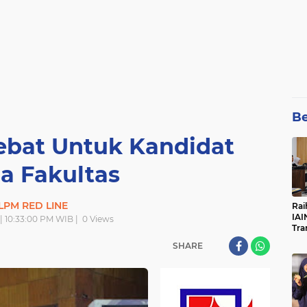
Be
ebat Untuk Kandidat
 Fakultas
LPM RED LINE
Rai
IAI
 | 10:33:00 PM WIB |
0
Views
Tra
SHARE