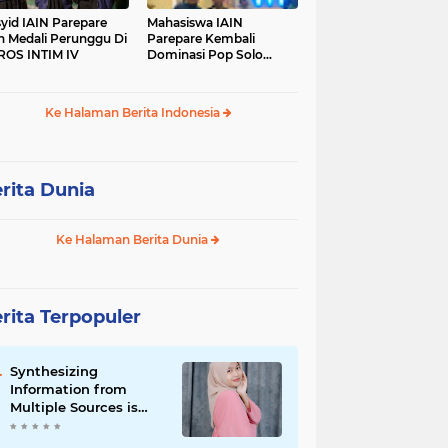
yid IAIN Parepare
Mahasiswa IAIN
h Medali Perunggu Di
Parepare Kembali
OS INTIM IV
Dominasi Pop Solo
Islami Pada POROS
INTIM IV
Ke Halaman Berita Indonesia
rita Dunia
Ke Halaman Berita Dunia
rita Terpopuler
Synthesizing
Information from
Multiple Sources is
Important