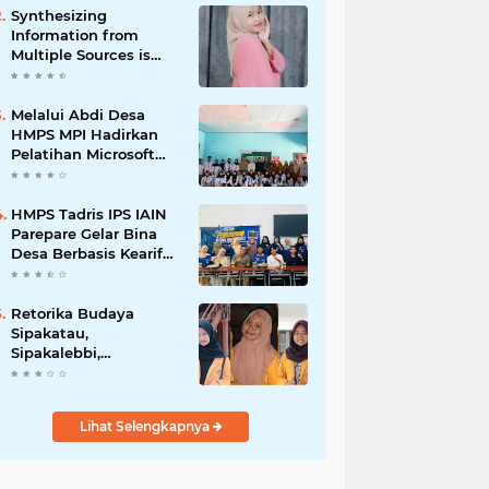
Synthesizing
Information from
Multiple Sources is
Important
Melalui Abdi Desa
HMPS MPI Hadirkan
Pelatihan Microsoft
Office
HMPS Tadris IPS IAIN
Parepare Gelar Bina
Desa Berbasis Kearifan
Lokal
Retorika Budaya
Sipakatau,
Sipakalebbi,
Sipakainge yang
Merupakan Adat dari
Suku Bugis
Lihat Selengkapnya