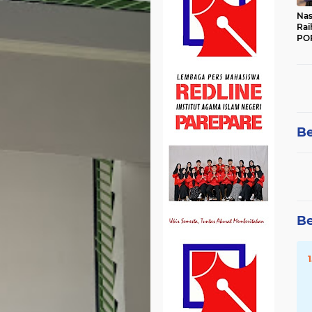
Nas
Rai
POR
Be
Be