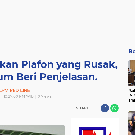
Be
kan Plafon yang Rusak,
m Beri Penjelasan.
LPM RED LINE
Rai
IAI
 | 10:27:00 PM WIB |
0
Views
Tra
SHARE