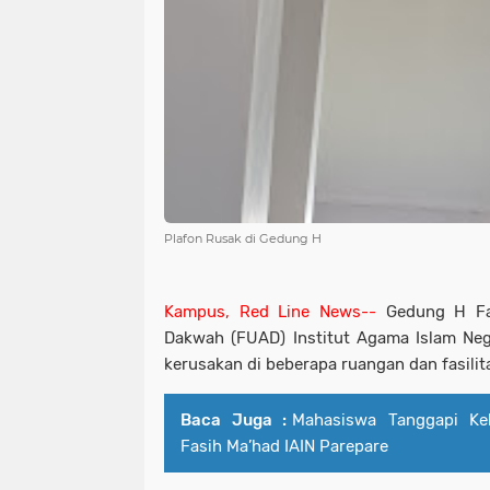
Plafon Rusak di Gedung H
Kampus, Red Line News--
Gedung H Fak
Dakwah (FUAD) Institut Agama Islam Neg
kerusakan di beberapa ruangan dan fasili
Baca Juga :
Mahasiswa Tanggapi Keb
Fasih Ma’had IAIN Parepare