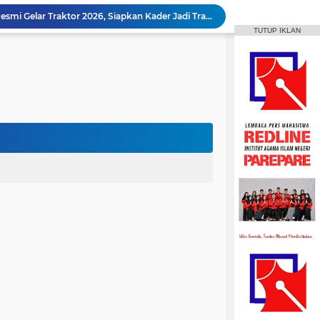
Animasi IAIN Parepare Resmi Gelar Traktor 2026, Siapkan Kader Jadi Trainer
TUTUP IKLAN
gelar Hadirkan Lomba Debat dan Desain Poster
Aktif Berorganisasi, Wakil Ketua Umum HMPS MPI Raih 5 Medali Emas ISSC
 Mahasiswa Diajak Terus Semangat Berproses
Bangun Sinergi dengan Masyarakat, HMPS HPI Gelar Bina Desa di Pulau Battoa
repare Gelar Bina Desa Berbasis Kearifan Lokal
MPI Hadirkan Pelatihan Microsoft Office
HPMM Korwil Parepare Rayakan Milad 2 Dekade Lewat Festival Budaya Massenrempulu
Roswati Pimpin Prodi HPI, Siap Lanjutkan Pengembangan Menuju Internasionalisasi
ayaan Sulsel Gelar Focus Group Discussion