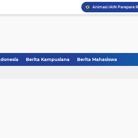
CCNC Batch VI Resmi Di
FAKSHI Gelar Yudisium,
HMPS Tadris IPS IAIN Pa
Melalui Abdi Desa HMPS 
ndonesia
Berita Kampusiana
Berita Mahasiswa
Balai Pelestarian Kebud