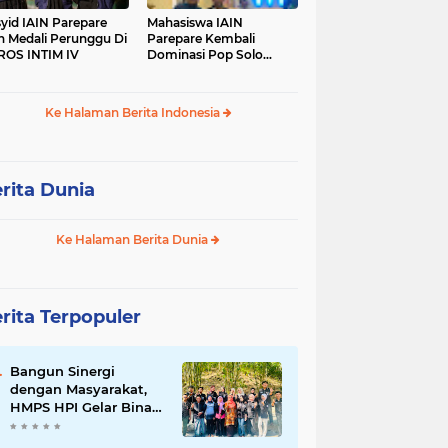
yid IAIN Parepare
Mahasiswa IAIN
h Medali Perunggu Di
Parepare Kembali
OS INTIM IV
Dominasi Pop Solo
Islami Pada POROS
INTIM IV
Ke Halaman Berita Indonesia
rita Dunia
Ke Halaman Berita Dunia
rita Terpopuler
Bangun Sinergi
dengan Masyarakat,
HMPS HPI Gelar Bina
Desa di Pulau Battoa