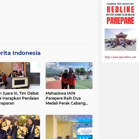
rita Indonesia
h Juara III, Tim Debat
Mahasiswa IAIN
N Harapkan Penilaian
Parepare Raih Dua
nsparan
Medali Perak Cabang
Tenis Meja di POROS
INTIM IV