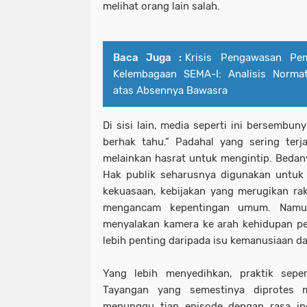
melihat orang lain salah.
Baca Juga :
Krisis Pengawasan Pe
Kelembagaan SEMA-I: Analisis Normati
atas Absennya Bawasra
Di sisi lain, media seperti ini bersembunyi
berhak tahu.” Padahal yang sering terj
melainkan hasrat untuk mengintip. Bedany
Hak publik seharusnya digunakan untu
kekuasaan, kebijakan yang merugikan rak
mengancam kepentingan umum. Namun
menyalakan kamera ke arah kehidupan per
lebih penting daripada isu kemanusiaan da
Yang lebih menyedihkan, praktik seper
Tayangan yang semestinya diprotes m
menunggu tiap episode dengan rasa ing