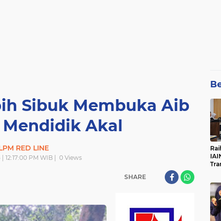
Be
bih Sibuk Membuka Aib
 Mendidik Akal
LPM RED LINE
Rai
IAI
5 | 12:17:00 PM WIB |
0
Views
Tra
SHARE