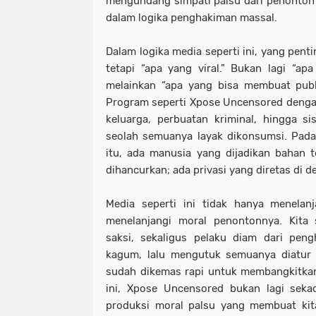
mengundang simpati palsu dari penonton 
dalam logika penghakiman massal.
Dalam logika media seperti ini, yang penti
tetapi “apa yang viral.” Bukan lagi “apa
melainkan “apa yang bisa membuat publi
Program seperti Xpose Uncensored denga
keluarga, perbuatan kriminal, hingga sis
seolah semuanya layak dikonsumsi. Padaha
itu, ada manusia yang dijadikan bahan 
dihancurkan; ada privasi yang diretas di d
Media seperti ini tidak hanya menelanj
menelanjangi moral penontonnya. Kita 
saksi, sekaligus pelaku diam dari peng
kagum, lalu mengutuk semuanya diatur 
sudah dikemas rapi untuk membangkitkan
ini, Xpose Uncensored bukan lagi seka
produksi moral palsu yang membuat kit