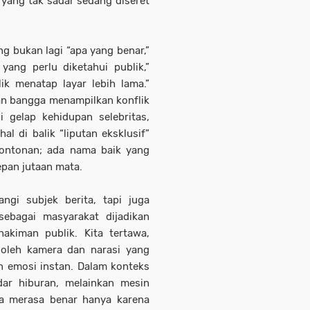
yang tak sadar sedang diseret
ng bukan lagi “apa yang benar,”
 yang perlu diketahui publik,”
k menatap layar lebih lama.”
n bangga menampilkan konflik
i gelap kehidupan selebritas,
l di balik “liputan eksklusif”
tontonan; ada nama baik yang
epan jutaan mata.
angi subjek berita, tapi juga
sebagai masyarakat dijadikan
hakiman publik. Kita tertawa,
oleh kamera dan narasi yang
 emosi instan. Dalam konteks
dar hiburan, melainkan mesin
a merasa benar hanya karena