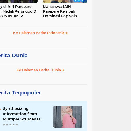
yid IAIN Parepare
Mahasiswa IAIN
h Medali Perunggu Di
Parepare Kembali
OS INTIM IV
Dominasi Pop Solo
Islami Pada POROS
INTIM IV
Ke Halaman Berita Indonesia
rita Dunia
Ke Halaman Berita Dunia
rita Terpopuler
Synthesizing
Information from
Multiple Sources is
Important