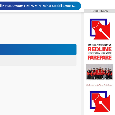
Aktif Berorganisasi, Wakil Ketua Umum HMPS MPI Raih 5 Medali Emas ISSC
TUTUP IKLAN
 Mahasiswa Diajak Terus Semangat Berproses
t IAIN Harapkan Penilaian Transparan
Mahasiswa IAIN Parepare Raih Dua Medali Perak Cabang Tenis Meja di POROS INTIM IV
MPI Hadirkan Pelatihan Microsoft Office
HPMM Korwil Parepare Rayakan Milad 2 Dekade Lewat Festival Budaya Massenrempulu
Roswati Pimpin Prodi HPI, Siap Lanjutkan Pengembangan Menuju Internasionalisasi
ayaan Sulsel Gelar Focus Group Discussion
Animasi IAIN Parepare Resmi Gelar Traktor 2026, Siapkan Kader Jadi Trainer
gelar Hadirkan Lomba Debat dan Desain Poster