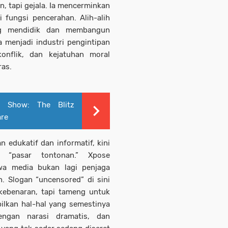
 tapi gejala. Ia mencerminkan
 fungsi pencerahan. Alih-alih
ng mendidik dan membangun
a menjadi industri pengintipan
onflik, dan kejatuhan moral
ras.
ie Show: The Blitz
are
 edukatif dan informatif, kini
 “pasar tontonan.” Xpose
wa media bukan lagi penjaga
. Slogan “uncensored” di sini
kebenaran, tapi tameng untuk
ilkan hal-hal yang semestinya
engan narasi dramatis, dan