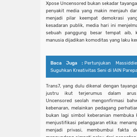
Xpose Uncensored bukan sekadar tayangan,
penyakit media yang makin menjauh dari
menjadi pilar keempat demokrasi ya
kesadaran publik, media hari ini menjelm
sebuah panggung besar tempat aib, k
manusia dijadikan komoditas yang laku ke
Baca Juga :
Pertunjukan Massidd
Suguhkan Kreativitas Seni di IAIN Parep
Trans7, yang dulu dikenal dengan tayangan
justru ikut terjerumus dalam arus
Uncensored seolah mengonfirmasi bah
kebenaran, melainkan pedagang perhatian
bukan lagi simbol keberanian membuka 
menjustifikasi pelanggaran etika: menamp
menjadi privasi, membumbui fakta d