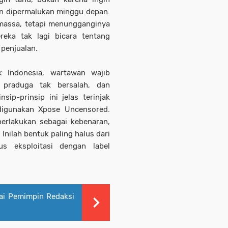
akan dipermalukan minggu depan.
 massa, tetapi menungganginya
reka tak lagi bicara tentang
 penjualan.
k Indonesia, wartawan wajib
 praduga tak bersalah, dan
sip-prinsip ini jelas terinjak
 digunakan Xpose Uncensored.
perlakukan sebagai kebenaran,
Inilah bentuk paling halus dari
s eksploitasi dengan label
gai Pemimpin Redaksi