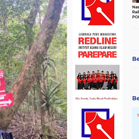
Nas
Rai
POR
Be
Be