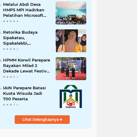
Melalui Abdi Desa
HMPS MPI Hadirkan
Pelatihan Microsoft
Office
Retorika Budaya
Sipakatau,
Sipakalebbi,
Sipakainge yang
Merupakan Adat dari
Suku Bugis
HPMM Korwil Parepare
Rayakan Milad 2
Dekade Lewat Festival
Budaya
Massenrempulu
IAIN Parepare Batasi
Kuota Wisuda Jadi
700 Peserta
Lihat Selengkapnya