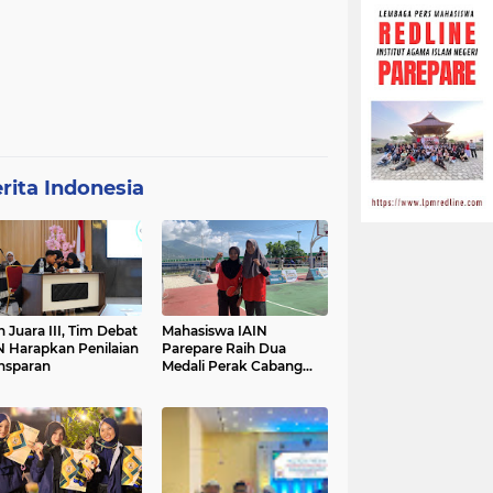
rita Indonesia
h Juara III, Tim Debat
Mahasiswa IAIN
N Harapkan Penilaian
Parepare Raih Dua
nsparan
Medali Perak Cabang
Tenis Meja di POROS
INTIM IV