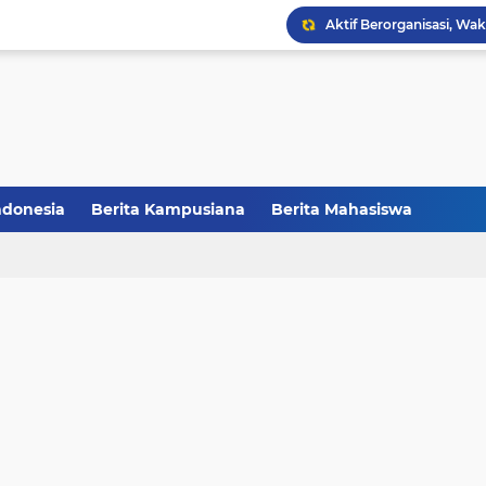
FAKSHI Gelar Yudisium,
Raih Juara III, Tim Deba
Melalui Abdi Desa HMPS 
Balai Pelestarian Kebud
ndonesia
Berita Kampusiana
Berita Mahasiswa
CCNC Batch VI Resmi Di