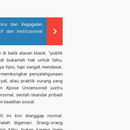
mira dan Kegagalan
f dan Institusional
 di balik alasan klasik: “publik
adi bukanlah hak untuk tahu,
a tipis, tapi sangat mendasar.
k membongkar penyalahgunaan
yat, atau praktik curang yang
 Xpose Uncensored justru
sonal, seolah skandal pribadi
n keadilan sosial.
ti ini kini dianggap normal.
alah digemari. Orang-orang
in tahu, bukan karena ingin