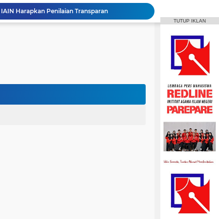
repare Gelar Bina Desa Berbasis Kearifan Lokal
TUTUP IKLAN
MPI Hadirkan Pelatihan Microsoft Office
HPMM Korwil Parepare Rayakan Milad 2 Dekade Lewat Festival Budaya Massenrempulu
Roswati Pimpin Prodi HPI, Siap Lanjutkan Pengembangan Menuju Internasionalisasi
ayaan Sulsel Gelar Focus Group Discussion
Animasi IAIN Parepare Resmi Gelar Traktor 2026, Siapkan Kader Jadi Trainer
gelar Hadirkan Lomba Debat dan Desain Poster
Aktif Berorganisasi, Wakil Ketua Umum HMPS MPI Raih 5 Medali Emas ISSC
 Mahasiswa Diajak Terus Semangat Berproses
t IAIN Harapkan Penilaian Transparan