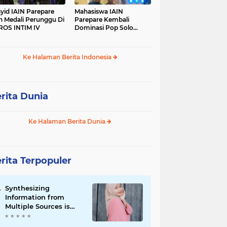
yid IAIN Parepare
Mahasiswa IAIN
h Medali Perunggu Di
Parepare Kembali
OS INTIM IV
Dominasi Pop Solo
Islami Pada POROS
INTIM IV
Ke Halaman Berita Indonesia
rita Dunia
Ke Halaman Berita Dunia
rita Terpopuler
Synthesizing
Information from
Multiple Sources is
Important