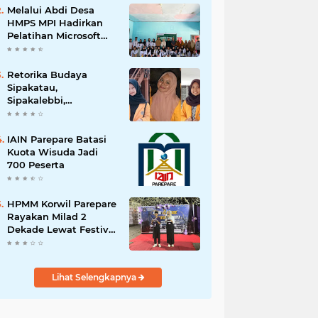
Melalui Abdi Desa
HMPS MPI Hadirkan
Pelatihan Microsoft
Office
Retorika Budaya
Sipakatau,
Sipakalebbi,
Sipakainge yang
Merupakan Adat dari
Suku Bugis
IAIN Parepare Batasi
Kuota Wisuda Jadi
700 Peserta
HPMM Korwil Parepare
Rayakan Milad 2
Dekade Lewat Festival
Budaya
Massenrempulu
Lihat Selengkapnya