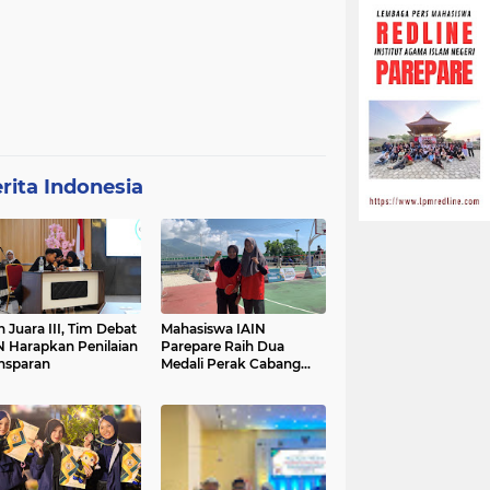
rita Indonesia
h Juara III, Tim Debat
Mahasiswa IAIN
N Harapkan Penilaian
Parepare Raih Dua
nsparan
Medali Perak Cabang
Tenis Meja di POROS
INTIM IV