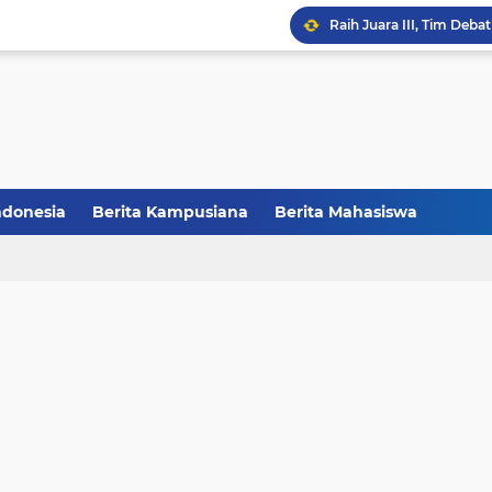
HMPS Tadris IPS IAIN Pa
Melalui Abdi Desa HMPS 
Balai Pelestarian Kebud
CCNC Batch VI Resmi Di
ndonesia
Berita Kampusiana
Berita Mahasiswa
FAKSHI Gelar Yudisium,
Raih Juara III, Tim Deba