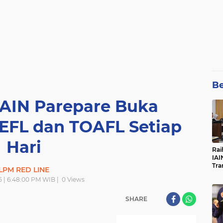
Be
IAIN Parepare Buka
EFL dan TOAFL Setiap
Hari
Rai
IAI
Tra
LPM RED LINE
5 | 6:48:00 PM WIB |
0
Views
SHARE