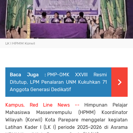
LK I HPMM Korwil
Baca Juga :
PMP-OMK XXVIII Resmi
Ditutup, LPM Penalaran UNM Kukuhkan 71
Anggota Generasi Dedikatif
Kampus, Red Line News --
Himpunan Pelajar
Mahasiswa Massenrempulu (HPMM) Koordinator
Wilayah (Korwil) Kota Parepare menggelar kegiatan
Latihan Kader I (LK I) periode 2025–2026 di Asrama