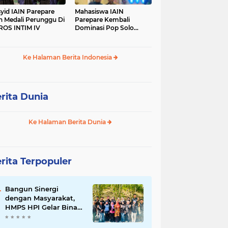
yid IAIN Parepare
Mahasiswa IAIN
h Medali Perunggu Di
Parepare Kembali
OS INTIM IV
Dominasi Pop Solo
Islami Pada POROS
INTIM IV
Ke Halaman Berita Indonesia
rita Dunia
Ke Halaman Berita Dunia
rita Terpopuler
Bangun Sinergi
dengan Masyarakat,
HMPS HPI Gelar Bina
Desa di Pulau Battoa