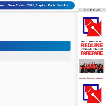
Animasi IAIN Parepare Resmi Gelar Traktor 2026, Siapkan Kader Jadi Trainer
TUTUP IKLAN
gelar Hadirkan Lomba Debat dan Desain Poster
Aktif Berorganisasi, Wakil Ketua Umum HMPS MPI Raih 5 Medali Emas ISSC
 Mahasiswa Diajak Terus Semangat Berproses
Bangun Sinergi dengan Masyarakat, HMPS HPI Gelar Bina Desa di Pulau Battoa
repare Gelar Bina Desa Berbasis Kearifan Lokal
MPI Hadirkan Pelatihan Microsoft Office
HPMM Korwil Parepare Rayakan Milad 2 Dekade Lewat Festival Budaya Massenrempulu
Roswati Pimpin Prodi HPI, Siap Lanjutkan Pengembangan Menuju Internasionalisasi
ayaan Sulsel Gelar Focus Group Discussion