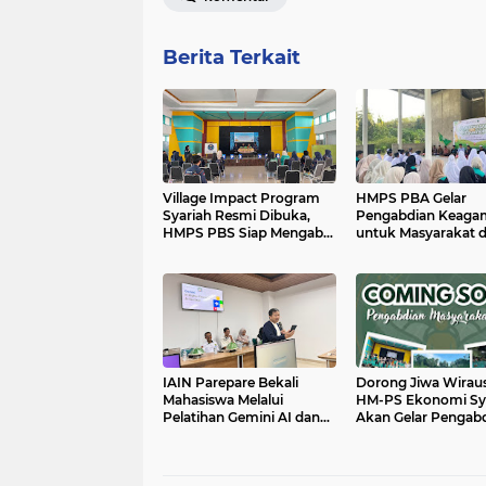
Berita Terkait
Village Impact Program
HMPS PBA Gelar
Syariah Resmi Dibuka,
Pengabdian Keaga
HMPS PBS Siap Mengabdi
untuk Masyarakat 
ke Masyarakat
Santri
IAIN Parepare Bekali
Dorong Jiwa Wirau
Mahasiswa Melalui
HM-PS Ekonomi Sy
Pelatihan Gemini AI dan
Akan Gelar Pengab
Mikrotik
Masyarakat