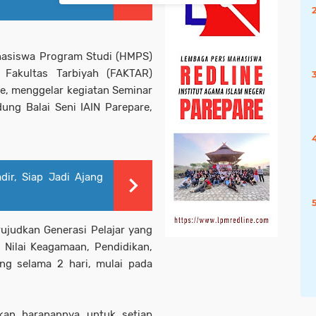
asiswa Program Studi (HMPS)
 Fakultas Tarbiyah (FAKTAR)
re, menggelar kegiatan Seminar
ng Balai Seni IAIN Parepare,
ir, Siap Jadi Ajang
judkan Generasi Pelajar yang
 Nilai Keagamaan, Pendidikan,
ung selama 2 hari, mulai pada
kan harapannya untuk setiap