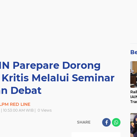
Be
IN Parepare Dorong
 Kritis Melalui Seminar
n Debat
Rai
IAI
Tra
LPM RED LINE
 | 10:53:00 AM WIB |
0
Views
SHARE