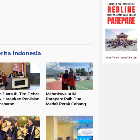
rita Indonesia
h Juara III, Tim Debat
Mahasiswa IAIN
N Harapkan Penilaian
Parepare Raih Dua
nsparan
Medali Perak Cabang
Tenis Meja di POROS
INTIM IV