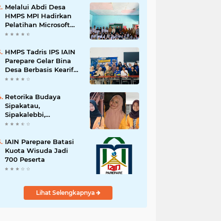
Melalui Abdi Desa
HMPS MPI Hadirkan
Pelatihan Microsoft
Office
HMPS Tadris IPS IAIN
Parepare Gelar Bina
Desa Berbasis Kearifan
Lokal
Retorika Budaya
Sipakatau,
Sipakalebbi,
Sipakainge yang
Merupakan Adat dari
Suku Bugis
IAIN Parepare Batasi
Kuota Wisuda Jadi
700 Peserta
Lihat Selengkapnya