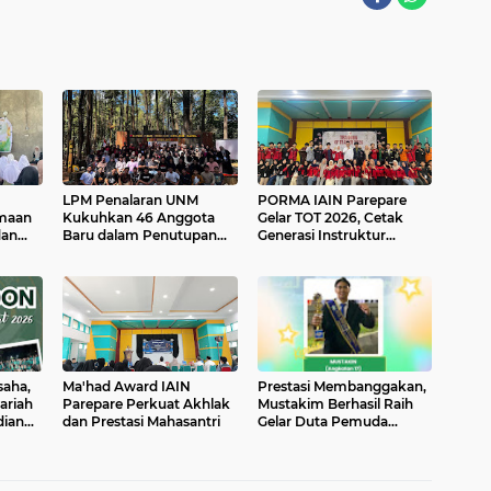
LPM Penalaran UNM
PORMA IAIN Parepare
maan
Kukuhkan 46 Anggota
Gelar TOT 2026, Cetak
dan
Baru dalam Penutupan
Generasi Instruktur
PMP-OMK XXIX
Berkualitas
saha,
Ma'had Award IAIN
Prestasi Membanggakan,
ariah
Parepare Perkuat Akhlak
Mustakim Berhasil Raih
dian
dan Prestasi Mahasantri
Gelar Duta Pemuda
Parepare 2026