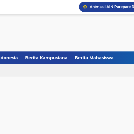
CCNC Batch VI Resmi Di
FAKSHI Gelar Yudisium,
HMPS Tadris IPS IAIN Pa
Melalui Abdi Desa HMPS 
ndonesia
Berita Kampusiana
Berita Mahasiswa
Balai Pelestarian Kebud