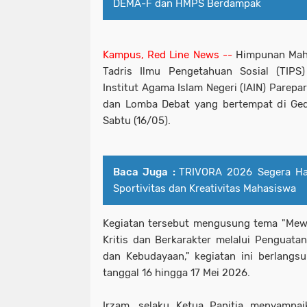
DEMA-F dan HMPS Berdampak
Kampus, Red Line News --
Himpunan Mah
Tadris Ilmu Pengetahuan Sosial (TIPS)
Institut Agama Islam Negeri (IAIN) Parepa
dan Lomba Debat yang bertempat di Gedu
Sabtu (16/05).
Baca Juga :
TRIVORA 2026 Segera Had
Sportivitas dan Kreativitas Mahasiswa
Kegiatan tersebut mengusung tema "Mewu
Kritis dan Berkarakter melalui Penguatan
dan Kebudayaan," kegiatan ini berlangs
tanggal 16 hingga 17 Mei 2026.
Irzam, selaku Ketua Panitia menyampai