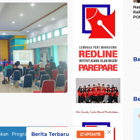
Nas
Rai
POR
Be
Be
×
Berita Terbaru
nkan Program Kerja
UPDATE