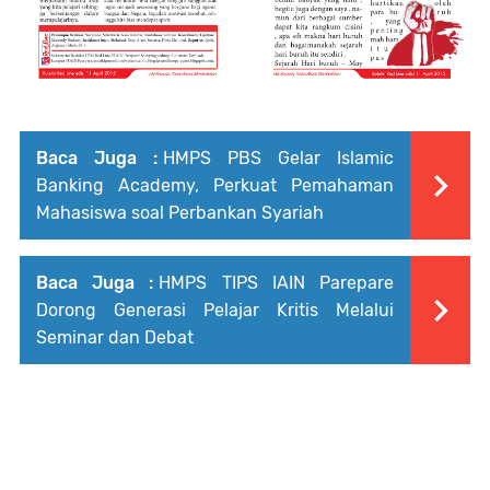
Baca Juga :
HMPS PBS Gelar Islamic
Banking Academy, Perkuat Pemahaman
Mahasiswa soal Perbankan Syariah
Baca Juga :
HMPS TIPS IAIN Parepare
Dorong Generasi Pelajar Kritis Melalui
Seminar dan Debat