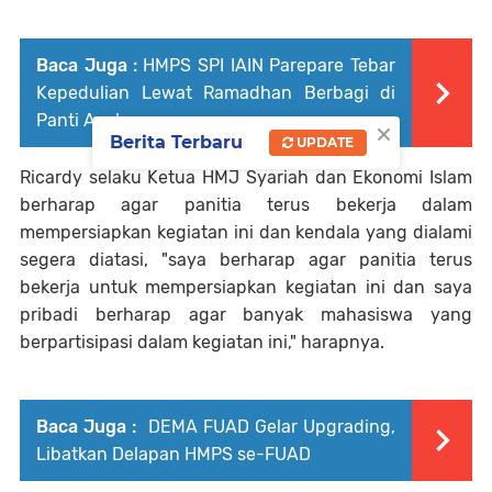
Baca Juga :
HMPS SPI IAIN Parepare Tebar
Kepedulian Lewat Ramadhan Berbagi di
Panti Asuhan
×
Berita Terbaru
UPDATE
Ricardy selaku Ketua HMJ Syariah dan Ekonomi Islam
berharap agar panitia terus bekerja dalam
mempersiapkan kegiatan ini dan kendala yang dialami
segera diatasi, "saya berharap agar panitia terus
bekerja untuk mempersiapkan kegiatan ini dan saya
pribadi berharap agar banyak mahasiswa yang
berpartisipasi dalam kegiatan ini," harapnya.
Baca Juga :
DEMA FUAD Gelar Upgrading,
Libatkan Delapan HMPS se-FUAD