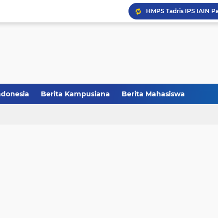
HMPS Tadris IPS IAIN Pa
Melalui Abdi Desa HMPS 
Balai Pelestarian Kebud
CCNC Batch VI Resmi Di
ndonesia
Berita Kampusiana
Berita Mahasiswa
FAKSHI Gelar Yudisium,