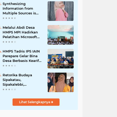
Synthesizing
Information from
Multiple Sources is
Important
Melalui Abdi Desa
HMPS MPI Hadirkan
Pelatihan Microsoft
Office
HMPS Tadris IPS IAIN
Parepare Gelar Bina
Desa Berbasis Kearifan
Lokal
Retorika Budaya
Sipakatau,
Sipakalebbi,
Sipakainge yang
Merupakan Adat dari
Suku Bugis
Lihat Selengkapnya