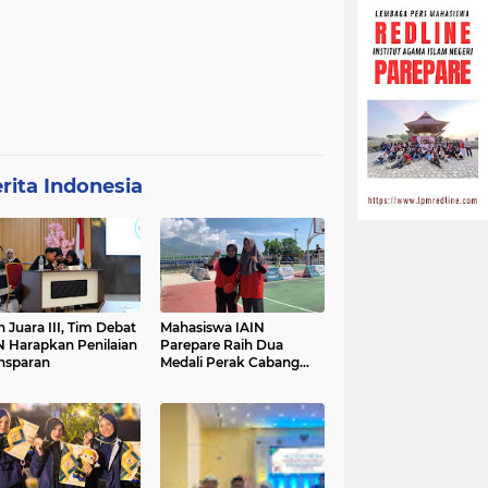
rita Indonesia
h Juara III, Tim Debat
Mahasiswa IAIN
N Harapkan Penilaian
Parepare Raih Dua
nsparan
Medali Perak Cabang
Tenis Meja di POROS
INTIM IV