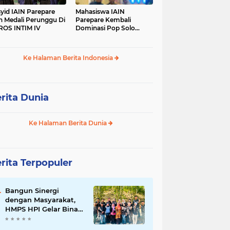
yid IAIN Parepare
Mahasiswa IAIN
h Medali Perunggu Di
Parepare Kembali
OS INTIM IV
Dominasi Pop Solo
Islami Pada POROS
INTIM IV
Ke Halaman Berita Indonesia
rita Dunia
Ke Halaman Berita Dunia
rita Terpopuler
Bangun Sinergi
dengan Masyarakat,
HMPS HPI Gelar Bina
Desa di Pulau Battoa