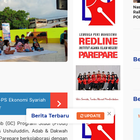
Nas
Rai
POR
Be
Be
-PS Ekonomi Syariah
r
×
Berita Terbaru
UPDATE
b (GC) Program Studi (Prodi)
as Ushuluddin, Adab & Dakwah
 Parepare berkolaborasi dengan