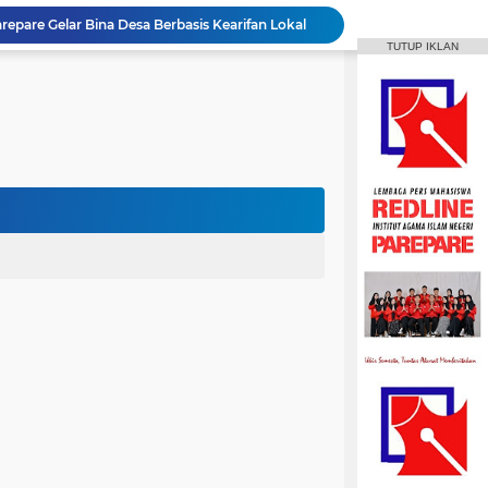
repare Gelar Bina Desa Berbasis Kearifan Lokal
TUTUP IKLAN
MPI Hadirkan Pelatihan Microsoft Office
HPMM Korwil Parepare Rayakan Milad 2 Dekade Lewat Festival Budaya Massenrempulu
Roswati Pimpin Prodi HPI, Siap Lanjutkan Pengembangan Menuju Internasionalisasi
ayaan Sulsel Gelar Focus Group Discussion
Animasi IAIN Parepare Resmi Gelar Traktor 2026, Siapkan Kader Jadi Trainer
gelar Hadirkan Lomba Debat dan Desain Poster
Aktif Berorganisasi, Wakil Ketua Umum HMPS MPI Raih 5 Medali Emas ISSC
 Mahasiswa Diajak Terus Semangat Berproses
Bangun Sinergi dengan Masyarakat, HMPS HPI Gelar Bina Desa di Pulau Battoa