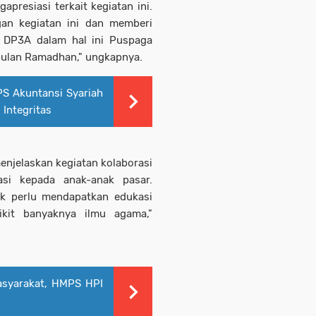
resiasi terkait kegiatan ini.
gan kegiatan ini dan memberi
a DP3A dalam hal ini Puspaga
 bulan Ramadhan," ungkapnya.
S Akuntansi Syariah
 Integritas
njelaskan kegiatan kolaborasi
asi kepada anak-anak pasar.
nak perlu mendapatkan edukasi
kit banyaknya ilmu agama,"
asyarakat, HMPS HPI