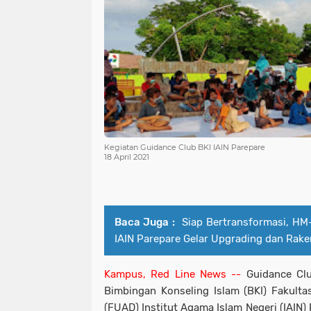
Kegiatan Guidance Club BKI IAIN Parepare
18 April 2021
Baca Juga :
Siap Bertransformasi, HM
IAIN Parepare Gelar Upgrading dan Rake
Kampus, Red Line News --
Guidance Clu
Bimbingan Konseling Islam (BKI) Fakult
(FUAD) Institut Agama Islam Negeri (IAIN)