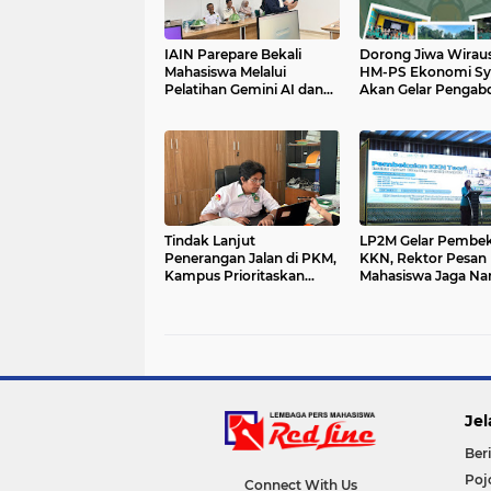
IAIN Parepare Bekali
Dorong Jiwa Wirau
Mahasiswa Melalui
HM-PS Ekonomi Sy
Pelatihan Gemini AI dan
Akan Gelar Pengab
Mikrotik
Masyarakat
Tindak Lanjut
LP2M Gelar Pembek
Penerangan Jalan di PKM,
KKN, Rektor Pesan
Kampus Prioritaskan
Mahasiswa Jaga N
Perbaikan Jalan
Baik Almamater
Jel
Beri
Poj
Connect With Us