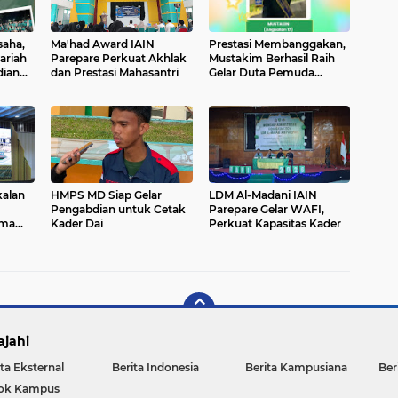
saha,
Ma'had Award IAIN
Prestasi Membanggakan,
ariah
Parepare Perkuat Akhlak
Mustakim Berhasil Raih
dian
dan Prestasi Mahasantri
Gelar Duta Pemuda
Parepare 2026
alan
HMPS MD Siap Gelar
LDM Al-Madani IAIN
Pengabdian untuk Cetak
Parepare Gelar WAFI,
ama
Kader Dai
Perkuat Kapasitas Kader
ajahi
ta Eksternal
Berita Indonesia
Berita Kampusiana
Ber
ok Kampus