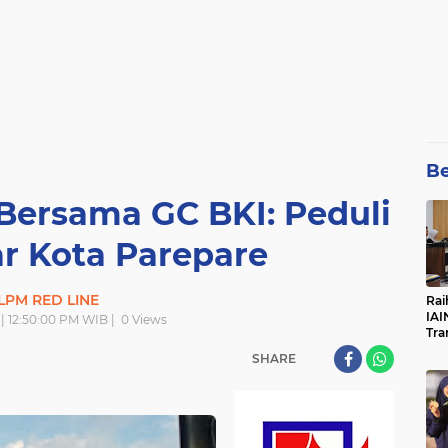
Be
Bersama GC BKI: Peduli
r Kota Parepare
LPM RED LINE
Rai
IAI
 | 12:50:00 PM WIB |
0
Views
Tra
SHARE