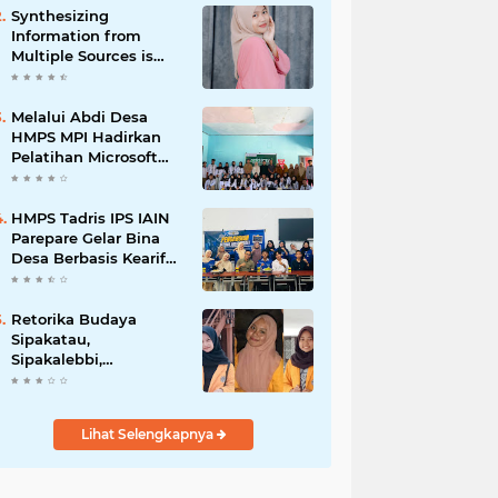
Synthesizing
Information from
Multiple Sources is
Important
Melalui Abdi Desa
HMPS MPI Hadirkan
Pelatihan Microsoft
Office
HMPS Tadris IPS IAIN
Parepare Gelar Bina
Desa Berbasis Kearifan
Lokal
Retorika Budaya
Sipakatau,
Sipakalebbi,
Sipakainge yang
Merupakan Adat dari
Suku Bugis
Lihat Selengkapnya