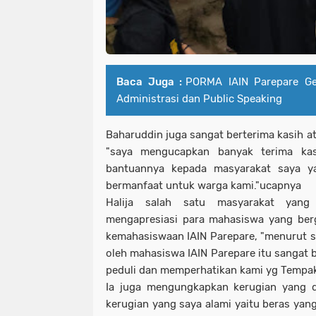
Baca Juga :
PORMA IAIN Parepare Ge
Administrasi dan Public Speaking
Baharuddin juga sangat berterima kasih at
"saya mengucapkan banyak terima kas
bantuannya kepada masyarakat saya y
bermanfaat untuk warga kami."ucapnya
Halija salah satu masyarakat yang
mengapresiasi para mahasiswa yang ber
kemahasiswaan IAIN Parepare, "menurut sa
oleh mahasiswa IAIN Parepare itu sangat
peduli dan memperhatikan kami yg Tempak 
Ia juga mengungkapkan kerugian yang di
kerugian yang saya alami yaitu beras yang 