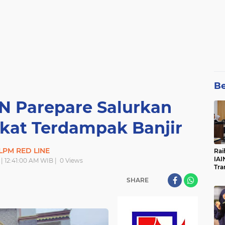
Be
N Parepare Salurkan
kat Terdampak Banjir
LPM RED LINE
Rai
IAI
 | 12:41:00 AM WIB |
0
Views
Tra
SHARE