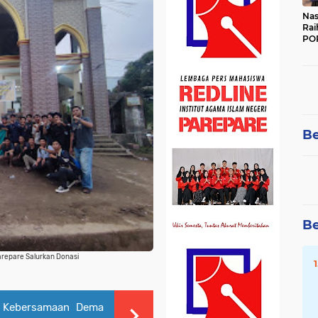
Nas
Rai
POR
Be
Be
repare Salurkan Donasi
n Kebersamaan Dema