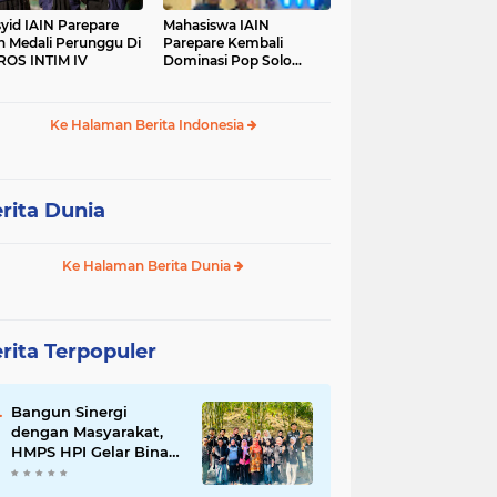
yid IAIN Parepare
Mahasiswa IAIN
h Medali Perunggu Di
Parepare Kembali
OS INTIM IV
Dominasi Pop Solo
Islami Pada POROS
INTIM IV
Ke Halaman Berita Indonesia
rita Dunia
Ke Halaman Berita Dunia
rita Terpopuler
Bangun Sinergi
dengan Masyarakat,
HMPS HPI Gelar Bina
Desa di Pulau Battoa