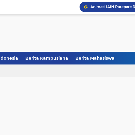
CCNC Batch VI Resmi Di
FAKSHI Gelar Yudisium,
HMPS Tadris IPS IAIN Pa
Melalui Abdi Desa HMPS 
ndonesia
Berita Kampusiana
Berita Mahasiswa
Balai Pelestarian Kebud