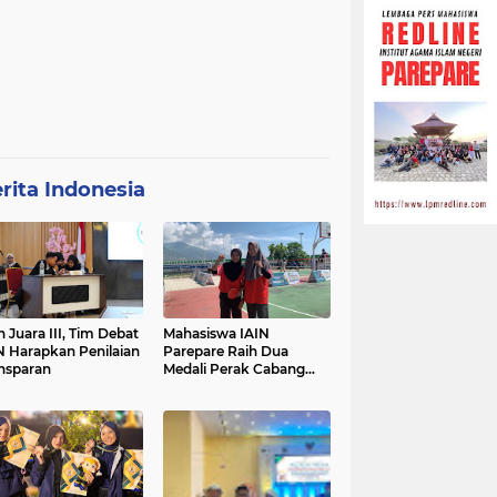
rita Indonesia
h Juara III, Tim Debat
Mahasiswa IAIN
N Harapkan Penilaian
Parepare Raih Dua
nsparan
Medali Perak Cabang
Tenis Meja di POROS
INTIM IV