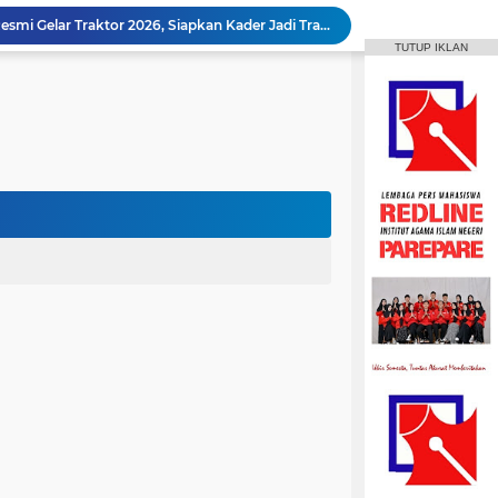
Animasi IAIN Parepare Resmi Gelar Traktor 2026, Siapkan Kader Jadi Trainer
TUTUP IKLAN
gelar Hadirkan Lomba Debat dan Desain Poster
Aktif Berorganisasi, Wakil Ketua Umum HMPS MPI Raih 5 Medali Emas ISSC
 Mahasiswa Diajak Terus Semangat Berproses
Bangun Sinergi dengan Masyarakat, HMPS HPI Gelar Bina Desa di Pulau Battoa
repare Gelar Bina Desa Berbasis Kearifan Lokal
MPI Hadirkan Pelatihan Microsoft Office
HPMM Korwil Parepare Rayakan Milad 2 Dekade Lewat Festival Budaya Massenrempulu
Roswati Pimpin Prodi HPI, Siap Lanjutkan Pengembangan Menuju Internasionalisasi
ayaan Sulsel Gelar Focus Group Discussion