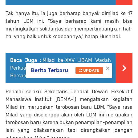
Tak hanya itu, ia juga berharap banyak dimilad ke 17
tahun LDM ini. "Saya berharap kami masih bisa
meningkatkan solidaritas dan mempertimbangkan hal-
hal yang baik untuk kedepannya," harap Husniadi.
Baca Juga :
Milad ke-XXV LIBAM Wadah
×
Perkuat Silaturahmi dan Bertumbuh
Berita Terbaru
UPDATE
Bersama
Renaldi selaku Sekertaris Jendral Dewan Eksekutif
Mahasiswa Institut (DEMA-I) mengatakan kegiatan
Milad ini merupakan terobosan baru LDM. "Saya rasa
Milad yang diselenggarakan oleh LDM ini merupakan
terobosan baru karena bukan penampilan-penampilan
lain yang dilaksanakan tapi dirangkaikan dengan
adanya Isra' Mi'raj," tuturnya.