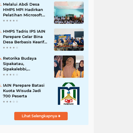
Melalui Abdi Desa
HMPS MPI Hadirkan
Pelatihan Microsoft
Office
HMPS Tadris IPS IAIN
Parepare Gelar Bina
Desa Berbasis Kearifan
Lokal
Retorika Budaya
Sipakatau,
Sipakalebbi,
Sipakainge yang
Merupakan Adat dari
Suku Bugis
IAIN Parepare Batasi
Kuota Wisuda Jadi
700 Peserta
Lihat Selengkapnya