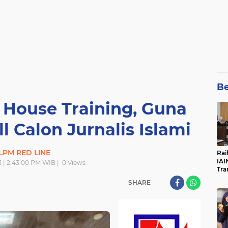
Be
n House Training, Guna
l Calon Jurnalis Islami
LPM RED LINE
Rai
IAI
3 | 2:43:00 PM WIB |
0
Views
Tra
SHARE