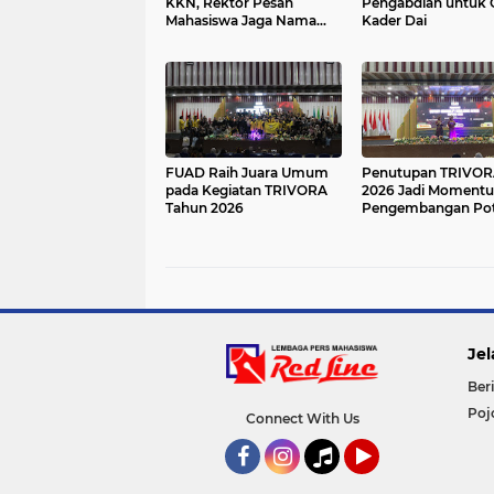
KKN, Rektor Pesan
Pengabdian untuk 
Mahasiswa Jaga Nama
Kader Dai
Baik Almamater
FUAD Raih Juara Umum
Penutupan TRIVOR
pada Kegiatan TRIVORA
2026 Jadi Moment
Tahun 2026
Pengembangan Pot
Mahasiswa
Jel
Beri
Poj
Connect With Us
Facebook
Instagram
Tiktok
YouTube