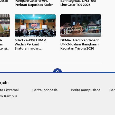
Cetak
Parepare Gelar WAFI,
Berintegritas, LPM Red
Perkuat Kapasitas Kader
Line Gelar TOJ 2026
A
Milad ke-XXV LIBAM
DEMA-I Hadirkan Tenant
um
Wadah Perkuat
UMKM dalam Rangkaian
ensi
Silaturahmi dan
Kegiatan Trivora 2026
Bertumbuh Bersama
ajahi
ta Eksternal
Berita Indonesia
Berita Kampusiana
Ber
ok Kampus