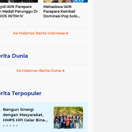
yid IAIN Parepare
Mahasiswa IAIN
h Medali Perunggu Di
Parepare Kembali
OS INTIM IV
Dominasi Pop Solo
Islami Pada POROS
INTIM IV
Ke Halaman Berita Indonesia
rita Dunia
Ke Halaman Berita Dunia
rita Terpopuler
Bangun Sinergi
dengan Masyarakat,
HMPS HPI Gelar Bina
Desa di Pulau Battoa