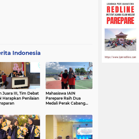
rita Indonesia
h Juara III, Tim Debat
Mahasiswa IAIN
N Harapkan Penilaian
Parepare Raih Dua
nsparan
Medali Perak Cabang
Tenis Meja di POROS
INTIM IV