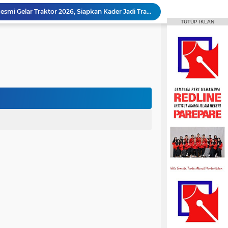
Animasi IAIN Parepare Resmi Gelar Traktor 2026, Siapkan Kader Jadi Trainer
TUTUP IKLAN
gelar Hadirkan Lomba Debat dan Desain Poster
Aktif Berorganisasi, Wakil Ketua Umum HMPS MPI Raih 5 Medali Emas ISSC
 Mahasiswa Diajak Terus Semangat Berproses
Bangun Sinergi dengan Masyarakat, HMPS HPI Gelar Bina Desa di Pulau Battoa
repare Gelar Bina Desa Berbasis Kearifan Lokal
MPI Hadirkan Pelatihan Microsoft Office
HPMM Korwil Parepare Rayakan Milad 2 Dekade Lewat Festival Budaya Massenrempulu
Roswati Pimpin Prodi HPI, Siap Lanjutkan Pengembangan Menuju Internasionalisasi
ayaan Sulsel Gelar Focus Group Discussion