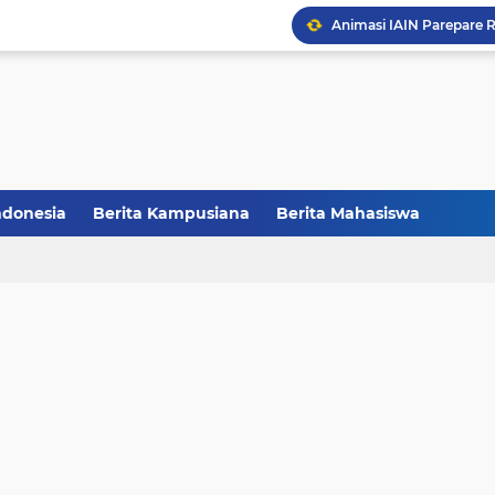
CCNC Batch VI Resmi Di
FAKSHI Gelar Yudisium,
HMPS Tadris IPS IAIN Pa
Melalui Abdi Desa HMPS 
ndonesia
Berita Kampusiana
Berita Mahasiswa
Balai Pelestarian Kebud