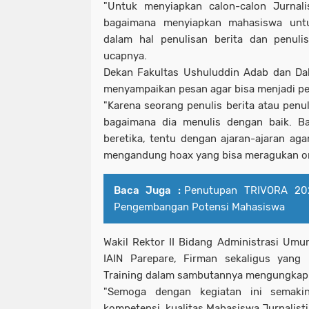
"Untuk menyiapkan calon-calon Jurnal
bagaimana menyiapkan mahasiswa unt
dalam hal penulisan berita dan penulisa
ucapnya.
Dekan Fakultas Ushuluddin Adab dan Da
menyampaikan pesan agar bisa menjadi pe
"Karena seorang penulis berita atau penul
bagaimana dia menulis dengan baik. B
beretika, tentu dengan ajaran-ajaran aga
mengandung hoax yang bisa meragukan ora
Baca Juga :
Penutupan TRIVORA 2
Pengembangan Potensi Mahasiswa
Wakil Rektor II Bidang Administrasi Um
IAIN Parepare, Firman sekaligus yan
Training dalam sambutannya mengungkap
"Semoga dengan kegiatan ini semaki
kompetensi, kualitas Mahasiswa Jurnalisti