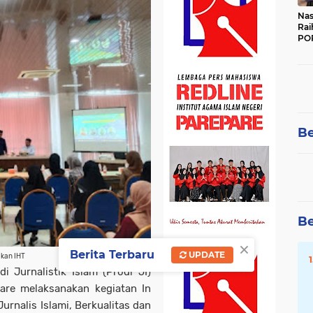
Nas
Rai
POR
Be
Be
×
Berita Terbaru
UPDATE
dakan IHT
 Jurnalistik Islam (Prodi JI)
pare melaksanakan kegiatan In
rnalis Islami, Berkualitas dan