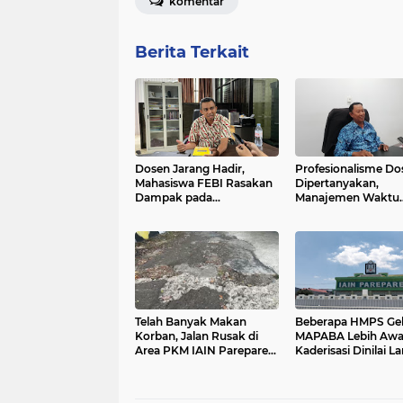
komentar
Berita Terkait
Dosen Jarang Hadir,
Profesionalisme Do
Mahasiswa FEBI Rasakan
Dipertanyakan,
Dampak pada
Manajemen Waktu
Pembelajaran
Perkuliahan Disoro
Telah Banyak Makan
Beberapa HMPS Gel
Korban, Jalan Rusak di
MAPABA Lebih Awal
Area PKM IAIN Parepare
Kaderisasi Dinilai L
Didesak Segera Diperbaiki
Aturan