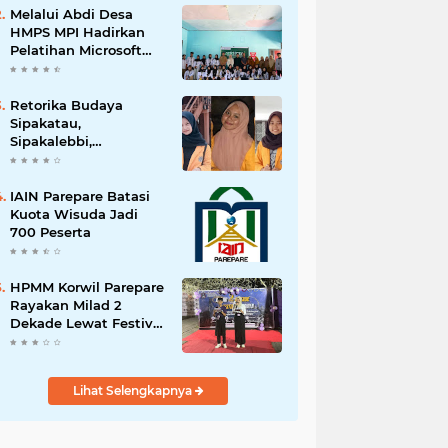
Melalui Abdi Desa
HMPS MPI Hadirkan
Pelatihan Microsoft
Office
Retorika Budaya
Sipakatau,
Sipakalebbi,
Sipakainge yang
Merupakan Adat dari
Suku Bugis
IAIN Parepare Batasi
Kuota Wisuda Jadi
700 Peserta
HPMM Korwil Parepare
Rayakan Milad 2
Dekade Lewat Festival
Budaya
Massenrempulu
Lihat Selengkapnya