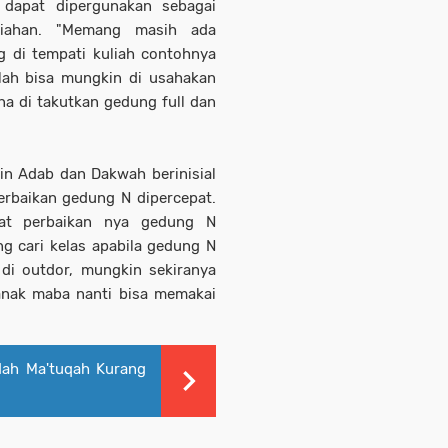
 dapat dipergunakan sebagai
liahan. "Memang masih ada
g di tempati kuliah contohnya
lah bisa mungkin di usahakan
na di takutkan gedung full dan
in Adab dan Dakwah berinisial
erbaikan gedung N dipercepat.
pat perbaikan nya gedung N
g cari kelas apabila gedung N
 di outdor, mungkin sekiranya
anak maba nanti bisa memakai
idah Ma'tuqah Kurang