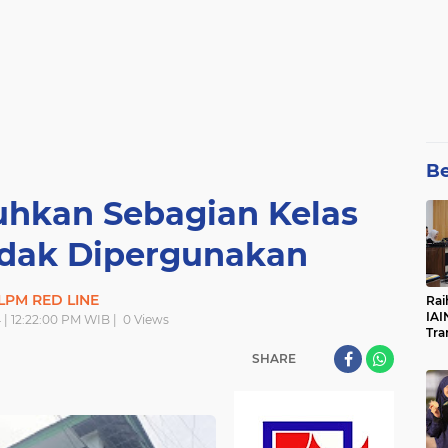
Be
uhkan Sebagian Kelas
dak Dipergunakan
LPM RED LINE
Rai
IAI
 | 12:22:00 PM WIB |
0
Views
Tra
SHARE