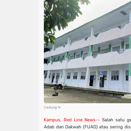
Gedung N
Kampus, Red Line News--
Salah satu g
Adab dan Dakwah (FUAD) atau sering dis