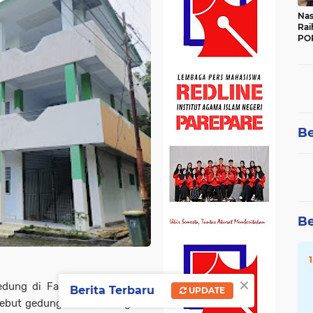
Nas
Rai
POR
Be
Be
×
edung di Fakultas Ushuluddin
Berita Terbaru
UPDATE
ebut gedung N Institut Agama