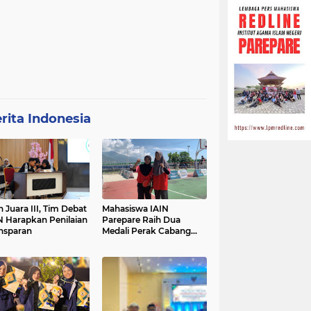
rita Indonesia
h Juara III, Tim Debat
Mahasiswa IAIN
N Harapkan Penilaian
Parepare Raih Dua
nsparan
Medali Perak Cabang
Tenis Meja di POROS
INTIM IV