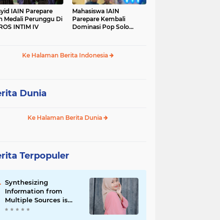
yid IAIN Parepare
Mahasiswa IAIN
h Medali Perunggu Di
Parepare Kembali
OS INTIM IV
Dominasi Pop Solo
Islami Pada POROS
INTIM IV
Ke Halaman Berita Indonesia
rita Dunia
Ke Halaman Berita Dunia
rita Terpopuler
Synthesizing
Information from
Multiple Sources is
Important