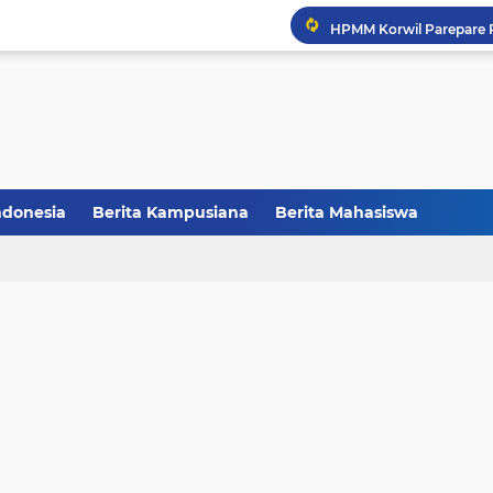
Balai Pelestarian Kebud
CCNC Batch VI Resmi Di
FAKSHI Gelar Yudisium,
Raih Juara III, Tim Deba
ndonesia
Berita Kampusiana
Berita Mahasiswa
HMPS Tadris IPS IAIN Pa
Melalui Abdi Desa HMPS 