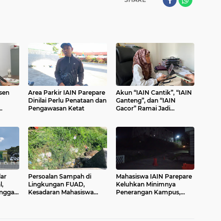
sen
Area Parkir IAIN Parepare
Akun “IAIN Cantik”, “IAIN
Dinilai Perlu Penataan dan
Ganteng”, dan “IAIN
Pengawasan Ketat
Gacor” Ramai Jadi
t
Sorotan
ar
Persoalan Sampah di
Mahasiswa IAIN Parepare
,
Lingkungan FUAD,
Keluhkan Minimnya
anggar
Kesadaran Mahasiswa
Penerangan Kampus,
Dipertanyakan
Tingkatkan Risiko
Keamanan