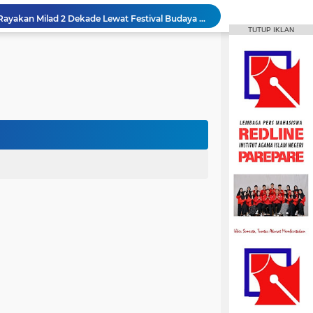
HPMM Korwil Parepare Rayakan Milad 2 Dekade Lewat Festival Budaya Massenrempulu
TUTUP IKLAN
Roswati Pimpin Prodi HPI, Siap Lanjutkan Pengembangan Menuju Internasionalisasi
ayaan Sulsel Gelar Focus Group Discussion
Animasi IAIN Parepare Resmi Gelar Traktor 2026, Siapkan Kader Jadi Trainer
gelar Hadirkan Lomba Debat dan Desain Poster
Aktif Berorganisasi, Wakil Ketua Umum HMPS MPI Raih 5 Medali Emas ISSC
 Mahasiswa Diajak Terus Semangat Berproses
t IAIN Harapkan Penilaian Transparan
repare Gelar Bina Desa Berbasis Kearifan Lokal
MPI Hadirkan Pelatihan Microsoft Office