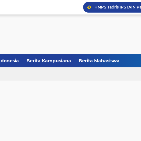
Melalui Abdi Desa HMPS 
Balai Pelestarian Kebud
CCNC Batch VI Resmi Di
FAKSHI Gelar Yudisium,
ndonesia
Berita Kampusiana
Berita Mahasiswa
HMPS Tadris IPS IAIN Pa