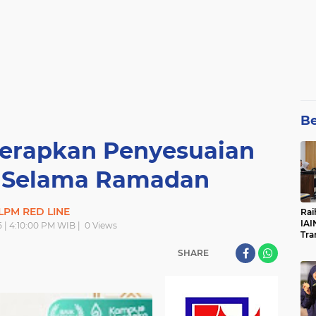
Be
Terapkan Penyesuaian
 Selama Ramadan
LPM RED LINE
Rai
IAI
5 | 4:10:00 PM WIB |
0
Views
Tra
SHARE