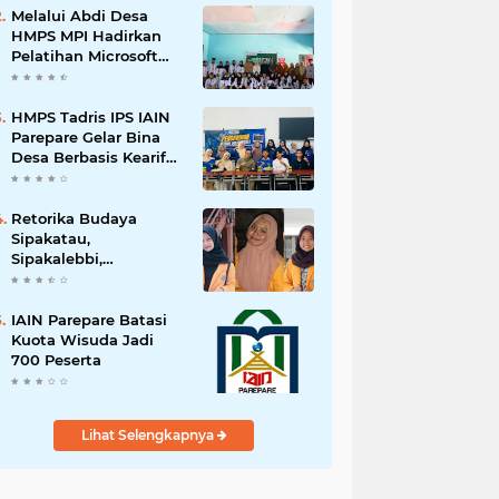
Melalui Abdi Desa
HMPS MPI Hadirkan
Pelatihan Microsoft
Office
HMPS Tadris IPS IAIN
Parepare Gelar Bina
Desa Berbasis Kearifan
Lokal
Retorika Budaya
Sipakatau,
Sipakalebbi,
Sipakainge yang
Merupakan Adat dari
Suku Bugis
IAIN Parepare Batasi
Kuota Wisuda Jadi
700 Peserta
Lihat Selengkapnya