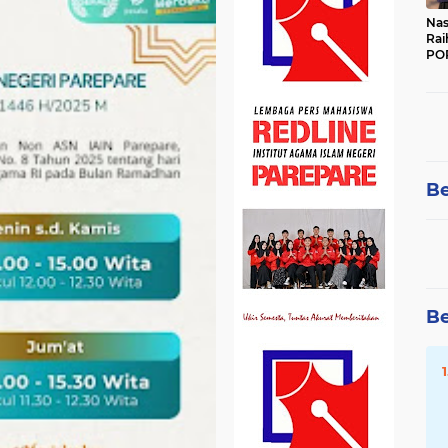
Nas
Rai
POR
Be
Be