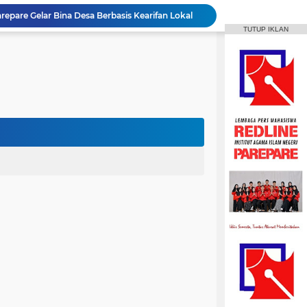
MPI Hadirkan Pelatihan Microsoft Office
TUTUP IKLAN
HPMM Korwil Parepare Rayakan Milad 2 Dekade Lewat Festival Budaya Massenrempulu
Roswati Pimpin Prodi HPI, Siap Lanjutkan Pengembangan Menuju Internasionalisasi
ayaan Sulsel Gelar Focus Group Discussion
Animasi IAIN Parepare Resmi Gelar Traktor 2026, Siapkan Kader Jadi Trainer
gelar Hadirkan Lomba Debat dan Desain Poster
Aktif Berorganisasi, Wakil Ketua Umum HMPS MPI Raih 5 Medali Emas ISSC
 Mahasiswa Diajak Terus Semangat Berproses
Bangun Sinergi dengan Masyarakat, HMPS HPI Gelar Bina Desa di Pulau Battoa
repare Gelar Bina Desa Berbasis Kearifan Lokal