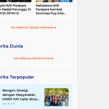
yid IAIN Parepare
Mahasiswa IAIN
h Medali Perunggu Di
Parepare Kembali
OS INTIM IV
Dominasi Pop Solo
Islami Pada POROS
INTIM IV
Ke Halaman Berita Indonesia
rita Dunia
Ke Halaman Berita Dunia
rita Terpopuler
Bangun Sinergi
dengan Masyarakat,
HMPS HPI Gelar Bina
Desa di Pulau Battoa