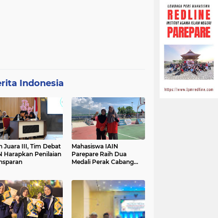
rita Indonesia
h Juara III, Tim Debat
Mahasiswa IAIN
N Harapkan Penilaian
Parepare Raih Dua
nsparan
Medali Perak Cabang
Tenis Meja di POROS
INTIM IV