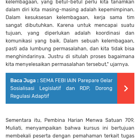
kelembagaan, yang betul-betul perlu kita tanamkan
dalam diri kita masing-masing adalah kepemimpinan.
Dalam kesuksesan kelembagaan, kerja sama tim
sangat dibutuhkan. Karena untuk mencapai suatu
tujuan, yang diperlukan adalah koordinasi dan
komunikasi yang baik. Dalam sebuah kelembagaan,
pasti ada lumbung permasalahan, dan kita tidak bisa
menghindarinya. Justru di situlah proses bagaimana
kita menyelesaikan permasalahan tersebut," ujarnya.
Baca Juga :
SEMA FEBI IAIN Parepare Gelar
Sosialisasi Legislatif dan RDP, Dorong
Regulasi Adaptif
Sementara itu, Pembina Harian Menwa Satuan 709,
Muliati, menyampaikan bahwa kursus ini bertujuan
membekali peserta dengan pemahaman terkait tugas