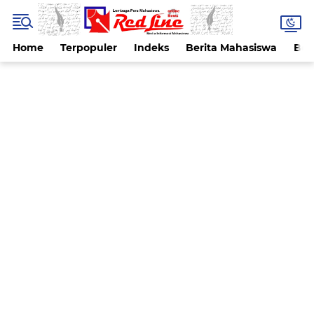
Home
Terpopuler
Indeks
Berita Mahasiswa
Ber