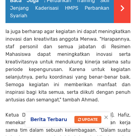
Baca Juga :
Perbankan Training Skill
Jenjang Kaderisasi HMPS Perbankan
Syariah
Ia juga berharap agar kegiatan ini dapat meningkatkan
inovasi dan kreativitas anggota Menwa. "Harapannya,
staf personil dan semua jabatan di Resimen
Mahasiswa dapat meningkatkan inovasi serta
kreativitasnya untuk mendukung kinerja selama satu
periode kepengurusan. Karena untuk kegiatan
selanjutnya, perlu koordinasi yang benar-benar baik.
Semoga kegiatan ini memberikan manfaat dan
inspirasi bagi kita semua, serta diikuti dengan penuh
antusias dan semangat," tambah Ahmad.
×
Ketua Dewan Eksekutif Mahasiswa (Dema-I), Hafiz,
Berita Terbaru
UPDATE
menekankan pentingnya kepemimpinan dan kerja
sama tim dalam sebuah kelembagaan. "Dalam suatu