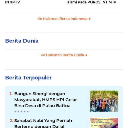
INTIM IV
Islami Pada POROS INTIM IV
Ke Halaman Berita Indonesia
Berita Dunia
Ke Halaman Berita Dunia
Berita Terpopuler
Bangun Sinergi dengan
Masyarakat, HMPS HPI Gelar
Bina Desa di Pulau Battoa
Sahabat Nabi Yang Pernah
Bertemu dengan Dajjal