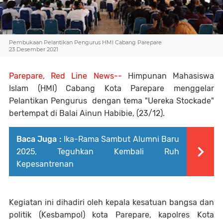
Pembukaan Pelantikan Pengurus HMI Cabang Parepare
23 Desember 2021
Parepare, Red Line News--
Himpunan Mahasiswa
Islam (HMI) Cabang Kota Parepare menggelar
Pelantikan Pengurus dengan tema "Uereka Stockade"
bertempat di Balai Ainun Habibie, (23/12).
Baca Juga :
Ika-Rama Sambut Alumni Baru
2025, Teguhkan Kembali Ruh
Kepesantrenan
Kegiatan ini dihadiri oleh kepala kesatuan bangsa dan
politik (Kesbampol) kota Parepare, kapolres Kota