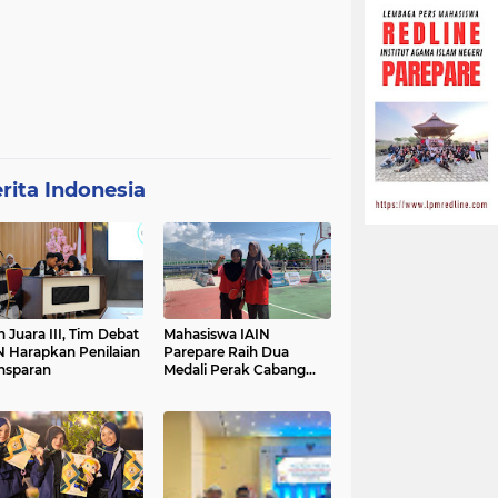
rita Indonesia
h Juara III, Tim Debat
Mahasiswa IAIN
N Harapkan Penilaian
Parepare Raih Dua
nsparan
Medali Perak Cabang
Tenis Meja di POROS
INTIM IV