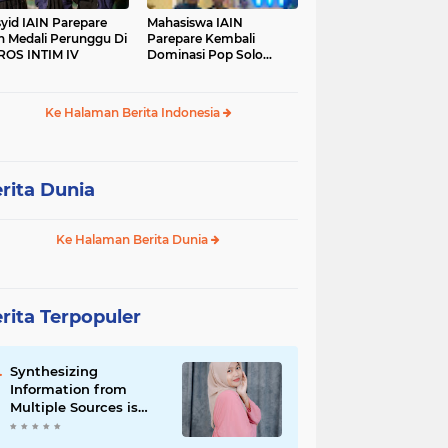
yid IAIN Parepare
Mahasiswa IAIN
h Medali Perunggu Di
Parepare Kembali
OS INTIM IV
Dominasi Pop Solo
Islami Pada POROS
INTIM IV
Ke Halaman Berita Indonesia
rita Dunia
Ke Halaman Berita Dunia
rita Terpopuler
Synthesizing
Information from
Multiple Sources is
Important