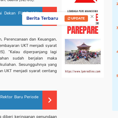
gai Dekan FUAD IAIN
×
Berita Terbaru
UPDATE
um, Perencanaan dan Keuangan,
mbayaran UKT menjadi syarat
). "Kalau diperpanjang lagi
iahan sudah berjalan maka
rkuliahan. Sesungguhnya yang
an UKT menjadi syarat centang
 Rektor Baru Periode
g diberi keringanan penundaan