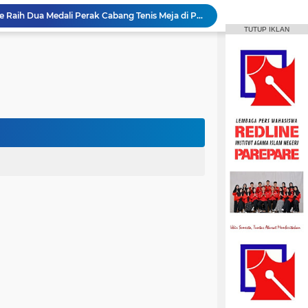
MPI Hadirkan Pelatihan Microsoft Office
TUTUP IKLAN
HPMM Korwil Parepare Rayakan Milad 2 Dekade Lewat Festival Budaya Massenrempulu
Roswati Pimpin Prodi HPI, Siap Lanjutkan Pengembangan Menuju Internasionalisasi
ayaan Sulsel Gelar Focus Group Discussion
Animasi IAIN Parepare Resmi Gelar Traktor 2026, Siapkan Kader Jadi Trainer
gelar Hadirkan Lomba Debat dan Desain Poster
Aktif Berorganisasi, Wakil Ketua Umum HMPS MPI Raih 5 Medali Emas ISSC
 Mahasiswa Diajak Terus Semangat Berproses
t IAIN Harapkan Penilaian Transparan
Mahasiswa IAIN Parepare Raih Dua Medali Perak Cabang Tenis Meja di POROS INTIM IV