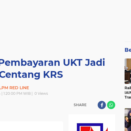
Be
 Pembayaran UKT Jadi
 Centang KRS
LPM RED LINE
Rai
IAI
 | 1:20:00 PM WIB |
0
Views
Tra
SHARE