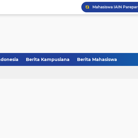
Melalui Abdi Desa HMPS 
Balai Pelestarian Kebud
CCNC Batch VI Resmi Di
FAKSHI Gelar Yudisium,
ndonesia
Berita Kampusiana
Berita Mahasiswa
Raih Juara III, Tim Deba