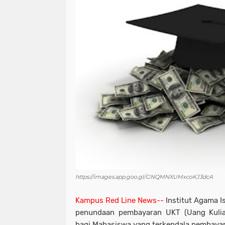
https://images.app.goo.gl/GNQMNXUMxcoKJ3dcA
Kampus Red Line News--
Institut Agama Is
penundaan pembayaran UKT (Uang Kuliah
bagi Mahasiswa yang terkendala pembayar