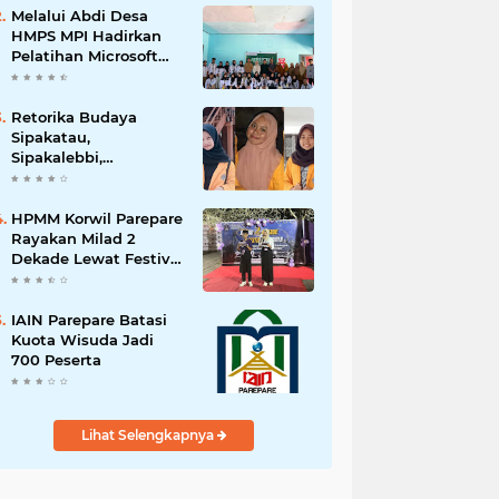
Melalui Abdi Desa
HMPS MPI Hadirkan
Pelatihan Microsoft
Office
Retorika Budaya
Sipakatau,
Sipakalebbi,
Sipakainge yang
Merupakan Adat dari
Suku Bugis
HPMM Korwil Parepare
Rayakan Milad 2
Dekade Lewat Festival
Budaya
Massenrempulu
IAIN Parepare Batasi
Kuota Wisuda Jadi
700 Peserta
Lihat Selengkapnya