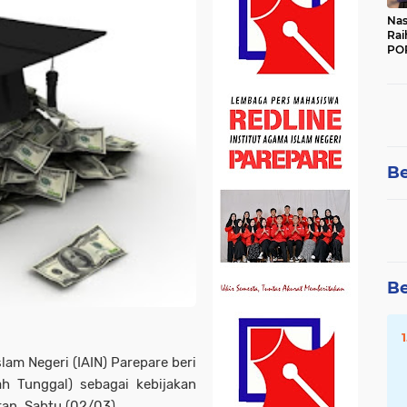
Nas
Rai
POR
Be
Be
lam Negeri (IAIN) Parepare beri
 Tunggal) sebagai kebijakan
an, Sabtu (02/03).