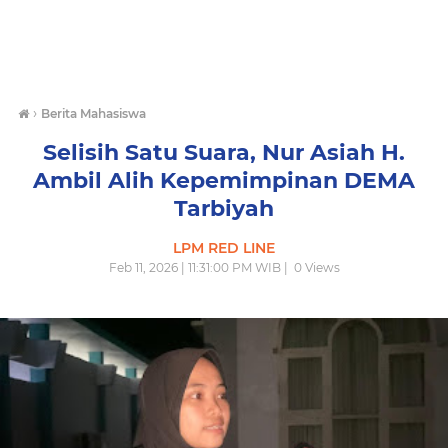
›
Berita Mahasiswa
Selisih Satu Suara, Nur Asiah H.
Ambil Alih Kepemimpinan DEMA
Tarbiyah
LPM RED LINE
Feb 11, 2026 | 11:31:00 PM WIB |
0
Views