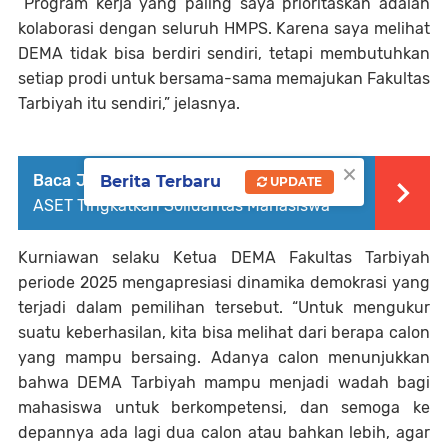
“Program kerja yang paling saya prioritaskan adalah
kolaborasi dengan seluruh HMPS. Karena saya melihat
DEMA tidak bisa berdiri sendiri, tetapi membutuhkan
setiap prodi untuk bersama-sama memajukan Fakultas
Tarbiyah itu sendiri,” jelasnya.
×
Baca Juga :
HMPS Akuntansi Syariah Gelar
Berita Terbaru
UPDATE
ASET Tingkatkan Solidaritas Mahasiswa
Kurniawan selaku Ketua DEMA Fakultas Tarbiyah
periode 2025 mengapresiasi dinamika demokrasi yang
terjadi dalam pemilihan tersebut. “Untuk mengukur
suatu keberhasilan, kita bisa melihat dari berapa calon
yang mampu bersaing. Adanya calon menunjukkan
bahwa DEMA Tarbiyah mampu menjadi wadah bagi
mahasiswa untuk berkompetensi, dan semoga ke
depannya ada lagi dua calon atau bahkan lebih, agar