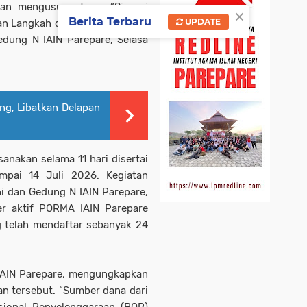
ngan mengusung tema “Sinergi
×
Berita Terbaru
UPDATE
an Langkah dalam Satu Tujuan”
edung N IAIN Parepare, Selasa
g, Libatkan Delapan
anakan selama 11 hari disertai
mpai 14 Juli 2026. Kegiatan
i dan Gedung N IAIN Parepare,
der aktif PORMA IAIN Parepare
g telah mendaftar sebanyak 24
 IAIN Parepare, mengungkapkan
n tersebut. “Sumber dana dari