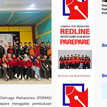
Nas
Rai
POR
Be
Be
Olahraga Mahasiswa (PORMA)
arepare menggelar pembukaan