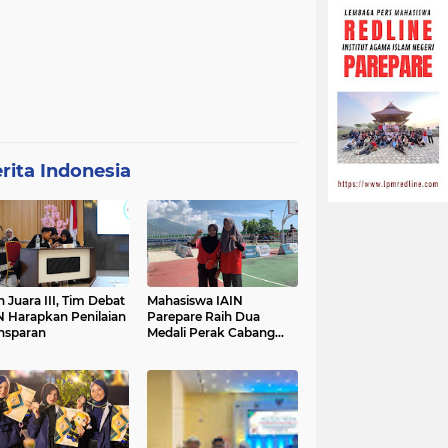
rita Indonesia
h Juara III, Tim Debat
Mahasiswa IAIN
N Harapkan Penilaian
Parepare Raih Dua
nsparan
Medali Perak Cabang
Tenis Meja di POROS
INTIM IV