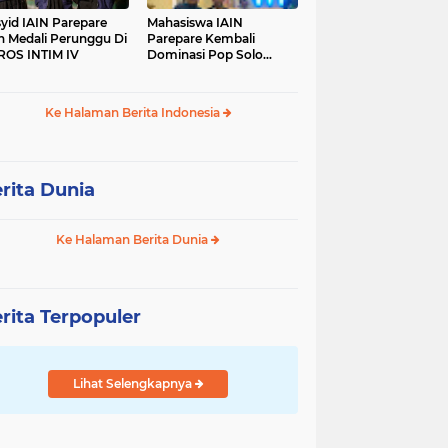
yid IAIN Parepare
Mahasiswa IAIN
h Medali Perunggu Di
Parepare Kembali
OS INTIM IV
Dominasi Pop Solo
Islami Pada POROS
INTIM IV
Ke Halaman Berita Indonesia
rita Dunia
Ke Halaman Berita Dunia
rita Terpopuler
Lihat Selengkapnya