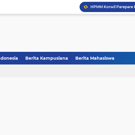
Balai Pelestarian Kebud
CCNC Batch VI Resmi Di
FAKSHI Gelar Yudisium,
HMPS Tadris IPS IAIN Pa
ndonesia
Berita Kampusiana
Berita Mahasiswa
Melalui Abdi Desa HMPS 