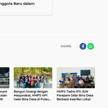
nggota Baru dalam
SHARE
enant
Bangun Sinergi dengan
HMPS Tadris IPS IAIN
aian
Masyarakat, HMPS HPI
Parepare Gelar Bina Desa
26
Gelar Bina Desa di Pulau
Berbasis Kearifan Lokal
Battoa