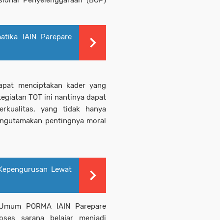
asional Penyelenggaraan (BOP)
atika IAIN Parepare
dapat menciptakan kader yang
kegiatan TOT ini nantinya dapat
rkualitas, yang tidak hanya
mengutamakan pentingnya moral
Kepengurusan Lewat
a Umum PORMA IAIN Parepare
oses sarana belajar menjadi