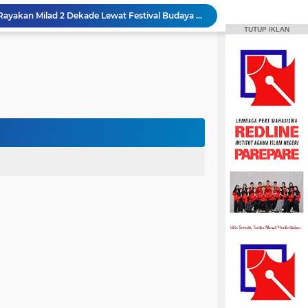
Roswati Pimpin Prodi HPI, Siap Lanjutkan Pengembangan Menuju Internasionalisasi
TUTUP IKLAN
ayaan Sulsel Gelar Focus Group Discussion
Animasi IAIN Parepare Resmi Gelar Traktor 2026, Siapkan Kader Jadi Trainer
gelar Hadirkan Lomba Debat dan Desain Poster
Aktif Berorganisasi, Wakil Ketua Umum HMPS MPI Raih 5 Medali Emas ISSC
 Mahasiswa Diajak Terus Semangat Berproses
Bangun Sinergi dengan Masyarakat, HMPS HPI Gelar Bina Desa di Pulau Battoa
repare Gelar Bina Desa Berbasis Kearifan Lokal
MPI Hadirkan Pelatihan Microsoft Office
HPMM Korwil Parepare Rayakan Milad 2 Dekade Lewat Festival Budaya Massenrempulu