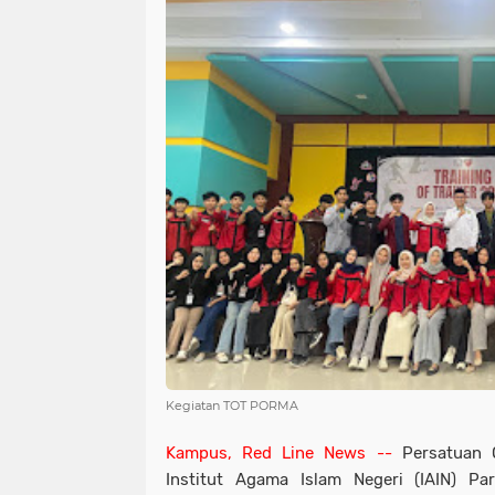
Kegiatan TOT PORMA
Kampus, Red Line News --
Persatuan 
Institut Agama Islam Negeri (IAIN) P