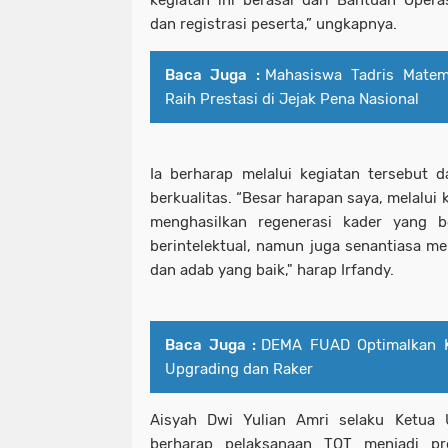
kegiatan ini berasal dari Bantuan Oper
dan registrasi peserta,” ungkapnya.
Baca Juga :
Mahasiswa Tadris Matem
Raih Prestasi di Jejak Pena Nasional
Ia berharap melalui kegiatan tersebut 
berkualitas. “Besar harapan saya, melalui 
menghasilkan regenerasi kader yang be
berintelektual, namun juga senantiasa 
dan adab yang baik," harap Irfandy.
Baca Juga :
DEMA FUAD Optimalkan 
Upgrading dan Raker
Aisyah Dwi Yulian Amri selaku Ketu
berharap pelaksanaan TOT menjadi pr