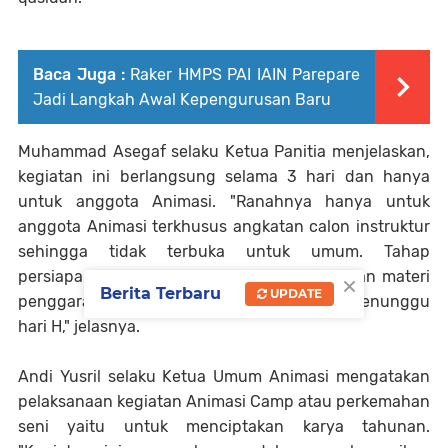
Baca Juga :
Raker HMPS PAI IAIN Parepare
Jadi Langkah Awal Kepengurusan Baru
Muhammad Asegaf selaku Ketua Panitia menjelaskan,
kegiatan ini berlangsung selama 3 hari dan hanya
untuk anggota Animasi. "Ranahnya hanya untuk
anggota Animasi terkhusus angkatan calon instruktur
sehingga tidak terbuka untuk umum. Tahap
×
persiapannya telah sampai pada penerimaaan materi
Berita Terbaru
UPDATE
penggarapan setiap divisi kemudian hanya menunggu
hari H," jelasnya.
Andi Yusril selaku Ketua Umum Animasi mengatakan
pelaksanaan kegiatan Animasi Camp atau perkemahan
seni yaitu untuk menciptakan karya tahunan.